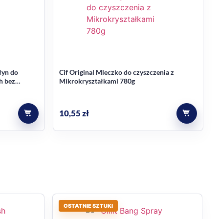
łyn do
Cif Original Mleczko do czyszczenia z
h bez
Mikrokryształkami 780g
10,55
zł
OSTATNIE SZTUKI