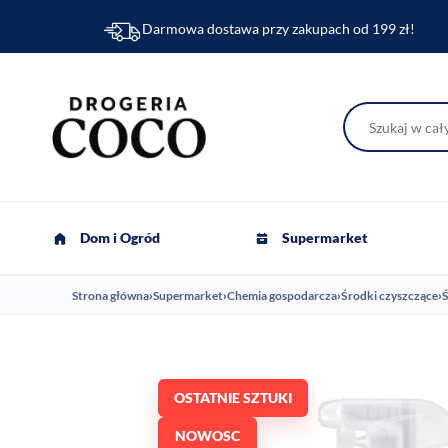
Darmowa dostawa przy zakupach od 199 zł!
Dom i Ogród
Supermarket
Strona główna
›
Supermarket
›
Chemia gospodarcza
›
Środki czyszczące
›
Ś
OSTATNIE SZTUKI
NOWOSC