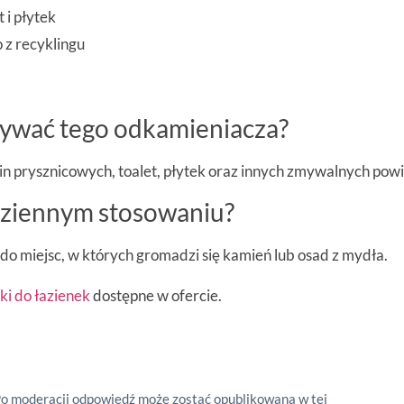
 i płytek
 z recyklingu
żywać tego odkamieniacza?
n prysznicowych, toalet, płytek oraz innych zmywalnych powi
dziennym stosowaniu?
 do miejsc, w których gromadzi się kamień lub osad z mydła.
ki do łazienek
dostępne w ofercie.
Po moderacji odpowiedź może zostać opublikowana w tej