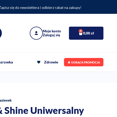
Zapisz się do newslettera i odbierz rabat na zakupy!
0
0,00
zł
rozrywka
Zdrowie
GORĄCA PROMOCJA
łazienek
& Shine Uniwersalny