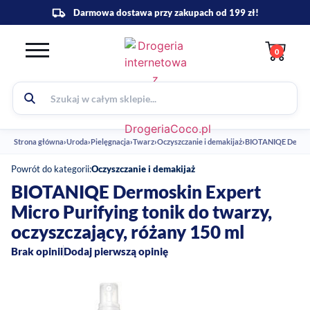
0
Strona główna
›
Uroda
›
Pielęgnacja
›
Twarz
›
Oczyszczanie i demakijaż
›
BIOTANIQE Dermoski
Powrót do kategorii:
Oczyszczanie i demakijaż
BIOTANIQE Dermoskin Expert
Micro Purifying tonik do twarzy,
oczyszczający, różany 150 ml
Brak opinii
Dodaj pierwszą opinię