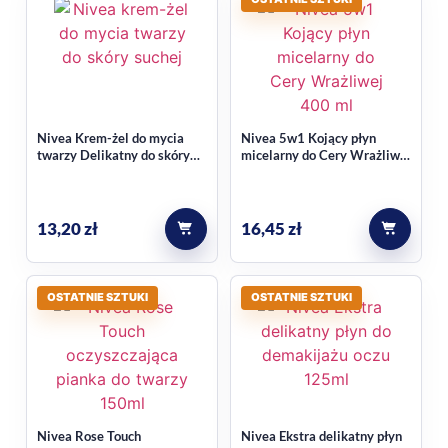
Nivea Krem-żel do mycia
Nivea 5w1 Kojący płyn
twarzy Delikatny do skóry
micelarny do Cery Wrażliwej
suchej i wrażliwej 150 ml
400 ml
13,20
zł
16,45
zł
OSTATNIE SZTUKI
OSTATNIE SZTUKI
Nivea Rose Touch
Nivea Ekstra delikatny płyn