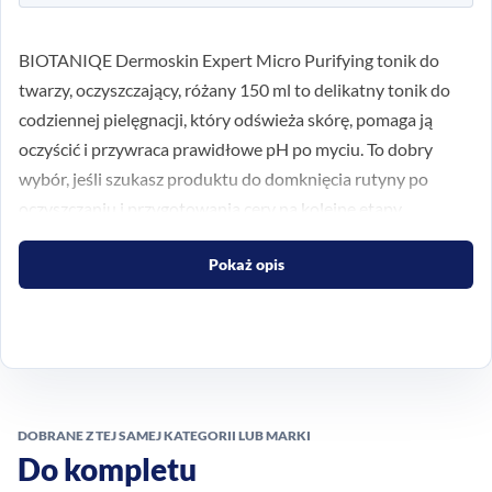
BIOTANIQE Dermoskin Expert Micro Purifying tonik do
twarzy, oczyszczający, różany 150 ml to delikatny tonik do
codziennej pielęgnacji, który odświeża skórę, pomaga ją
oczyścić i przywraca prawidłowe pH po myciu. To dobry
wybór, jeśli szukasz produktu do domknięcia rutyny po
oczyszczaniu i przygotowania cery na kolejne etapy
pielęgnacji.
Pokaż opis
Różana formuła wpisuje się w potrzeby osób, które cenią
łagodne, a jednocześnie praktyczne rozwiązania do twarzy.
Produkt sprawdzi się zarówno rano, jak i wieczorem, gdy
chcesz szybko odświeżyć skórę i uporządkować codzienny
rytuał pielęgnacyjny.
DOBRANE Z TEJ SAMEJ KATEGORII LUB MARKI
Codzienne tonizowanie po
Do kompletu