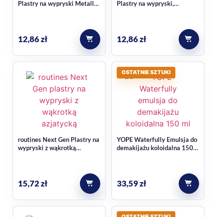
Plastry na wypryski Metallic
Plastry na wypryski,
pielęgnacji przed serum lub kremem.
Stars 16szt.
świecące w ciemności
Glowing Stars 16szt.
Do jakiego typu rutyny pasuje ten
12,86
zł
12,86
zł
produkt?
To kosmetyk do codziennego tonizowania, odpowiedni do
OSTATNIE SZTUKI
porannej i wieczornej pielęgnacji twarzy.
routines Next Gen Plastry na
YOPE Waterfully Emulsja do
wypryski z wąkrotką
demakijażu koloidalna 150
azjatycką, hydrokoloidowe
ml
24 szt.
15,72
zł
33,59
zł
OSTATNIE SZTUKI