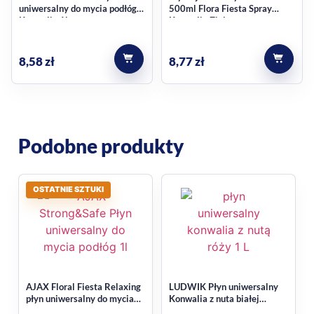
uniwersalny do mycia podłóg
500ml Flora Fiesta Spray
codziennej rutyny sprzątania.
Konwalia 1l
Konwalia Zielony,
do mycia podłóg w domu
do regularnego usuwania zabrudzeń
8,58
zł
8,77
zł
neutralizuje nieprzyjemne zapachy
zawiera składniki pochodzenia naturalnego
bez substancji biobójczych
Wybór dla domów z dziećmi i
Podobne produkty
zwierzętami
OSTATNIE SZTUKI
Ten płyn może być szczególnie przydatny w domach, gdzie
ważna jest troska o komfort całej rodziny, w tym dzieci i
zwierząt. Sprawdzi się jako element rutyny porządkowej, gdy
chcesz postawić na produkt do mycia podłóg o prostym,
codziennym zastosowaniu.
AJAX Floral Fiesta Relaxing
LUDWIK Płyn uniwersalny
płyn uniwersalny do mycia
Konwalia z nuta białej
Jak używać z myślą o
podłóg 1l
pudrowej róży – 1 L