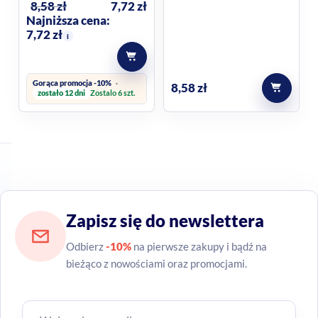
8,58
zł
7,72
zł
Najniższa cena:
7,72
zł
i
Gorąca promocja -10%
8,58
zł
zostało 12 dni
Zostalo 6 szt.
Zapisz się do newslettera
Odbierz
-10%
na pierwsze zakupy i bądź na
bieżąco z nowościami oraz promocjami.