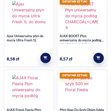
OSTATNIE SZTUKI
Skuteczne czyszczenie i
świeże odczucie
Ajax Strong&Safe pomaga usuwać zabrudzenia z różnych
powierzchni, a dodatkowo neutralizuje nieprzyjemne
Ajax Uniwersalny płyn do
AJAX BOOST Płyn
mycia Ultra Fresh 1L
uniwersalny do mycia podłóg
zapachy. Dzięki temu po sprzątaniu podłoga pozostaje
CHARCOAL+LIME 1l
czysta, a w pomieszczeniu łatwiej utrzymać wrażenie
świeżości.
8,58
zł
8,57
zł
Łagodniejsza formuła do
częstego stosowania
OSTATNIE SZTUKI
W opisie produktu wskazano obecność składników
pochodzenia naturalnego oraz brak substancji biobójczych i
drażniących pozostałości. To ważna cecha dla osób
szukających płynu do mycia podłóg, który można włączyć do
AJAX Floral Fiesta Płyn
Płyn Ajax Do Szyb Okien Szkła