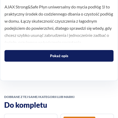
AJAX Strong&Safe Płyn uniwersalny do mycia podłóg 1l to
praktyczny środek do codziennego dbania o czystość podłóg
w domu. Łączy skuteczność czyszczenia z łagodnym
podejściem do powierzchni, dlatego sprawdzi się wtedy, gdy
chcesz szybko usunąć zabrudzenia i jednocześnie zadbać o
świeże, przyjemne wykończenie sprzątania.
Do codziennego mycia
Pokaż opis
podłóg w domu
Produkt został stworzony z myślą o codziennym
użytkowaniu w przestrzeniach, w których liczy się wygoda i
bezpieczeństwo stosowania. Może być dobrym wyborem do
DOBRANE Z TEJ SAMEJ KATEGORII LUB MARKI
regularnego mycia podłóg w domu, szczególnie jeśli zależy Ci
Do kompletu
na prostym rozwiązaniu do utrzymania porządku na co
dzień.