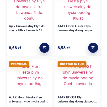
Czy produkt neutralizuje
zapachy?
Ajax Uniwersalny Płyn do
AJAX Floral Fiesta Płyn
Tak, w kontekście produktu wskazano, że neutralizuje
mycia Ultra Lawenda 1l
uniwersalny do mycia podłóg
nieprzyjemne zapachy i pozostawia uczucie świeżości.
Kwiat Bzu 1l
8,58
zł
8,58
zł
PROMOCJA
OSTATNIE SZTUKI
AJAX Floral Fiesta Płyn
AJAX BOOST Płyn
uniwersalny do mycia podłóg
uniwersalny do mycia podłóg
Jaśminowy 1l
Ocet i Lawenda 1l