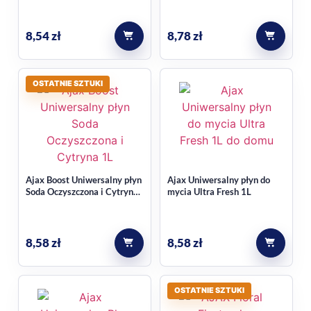
bezpieczeństwie
8,54
zł
8,78
zł
Stosuj produkt zgodnie z informacjami na etykiecie. Przy
chemii domowej to najważniejsza zasada, która pomaga
OSTATNIE SZTUKI
zachować skuteczność sprzątania i właściwy sposób użycia
na danej powierzchni.
Jeśli porównujesz podobne warianty do makijażu twarzy,
sprawdź też kategorię
Środki do mycia podłóg
.
Ajax Boost Uniwersalny płyn
Ajax Uniwersalny płyn do
Najczęstsze pytania
Soda Oczyszczona i Cytryna
mycia Ultra Fresh 1L
1L
Czy ten płyn nadaje się do
8,58
zł
8,58
zł
codziennego mycia podłóg?
Tak, produkt został opisany jako uniwersalny płyn do mycia
OSTATNIE SZTUKI
podłóg przeznaczony do codziennego użytku w domu.