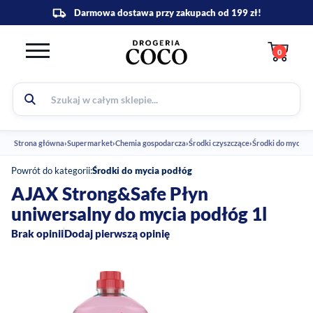
0
Strona główna
›
Supermarket
›
Chemia gospodarcza
›
Środki czyszczące
›
Środki do mycia 
Powrót do kategorii:
Środki do mycia podłóg
AJAX Strong&Safe Płyn
uniwersalny do mycia podłóg 1l
Brak opinii
Dodaj pierwszą opinię