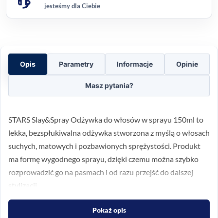
jesteśmy dla Ciebie
Opis
Parametry
Informacje
Opinie
Masz pytania?
STARS Slay&Spray Odżywka do włosów w sprayu 150ml to
lekka, bezspłukiwalna odżywka stworzona z myślą o włosach
suchych, matowych i pozbawionych sprężystości. Produkt
ma formę wygodnego sprayu, dzięki czemu można szybko
rozprowadzić go na pasmach i od razu przejść do dalszej
stylizacji.
To dobry wybór, jeśli zależy Ci na wygładzeniu, nadaniu
Pokaż opis