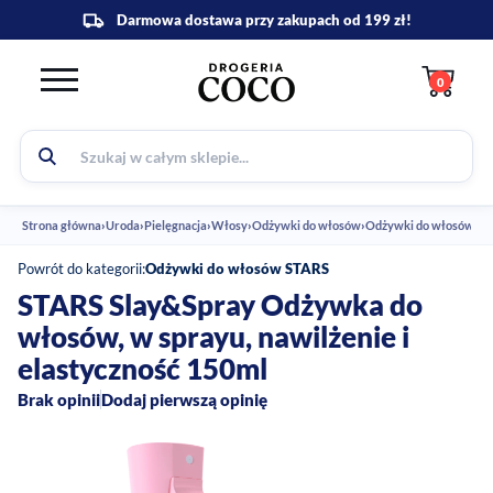
0
Strona główna
›
Uroda
›
Pielęgnacja
›
Włosy
›
Odżywki do włosów
›
Powrót do kategorii:
Odżywki do włosów STARS
STARS Slay&Spray Odżywka do
włosów, w sprayu, nawilżenie i
elastyczność 150ml
Brak opinii
Dodaj pierwszą opinię