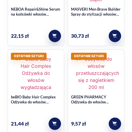
NEBOA Repair&Shine Serum
MASVERI Men Brave Builder
Dla jakiego typu włosów jest
na końcówki włosów
Spray do stylizacji włosów
przeznaczona?
regenerujące 50ml
Super Strong 200ml
Produkt opisano jako odpowiedni dla włosów suchych,
22,15
zł
30,73
zł
matowych i pozbawionych sprężystości.
OSTATNIE SZTUKI
OSTATNIE SZTUKI
beBIO Baby Hair Complex
GREEN PHARMACY
Odżywka do włosów
Odżywka do włosów
wygładzająca 200ml
przetłuszczających się z
Nagietkiem 200ml
21,44
zł
9,57
zł