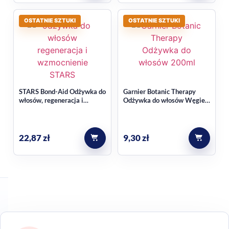
OSTATNIE SZTUKI
OSTATNIE SZTUKI
STARS Bond-Aid Odżywka do
Garnier Botanic Therapy
włosów, regeneracja i
Odżywka do włosów Węgiel
wzmocnienie 300ml
Aktywny i Olej z Czarnuszki
200ml
22,87
zł
9,30
zł