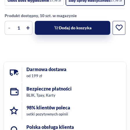
Gloss Boss wygładzenie
27,16
zł
Slay Spray elastyczność
27,16
zł
Produkt dostępny, 10 szt. w magazynie
-
+
Dodaj do koszyka
Darmowa dostawa
od 199 zł
Bezpieczne płatności
BLIK, Tpay, Karty
98% klientów poleca
setki pozytywnych opinii
Polska obsługa klienta