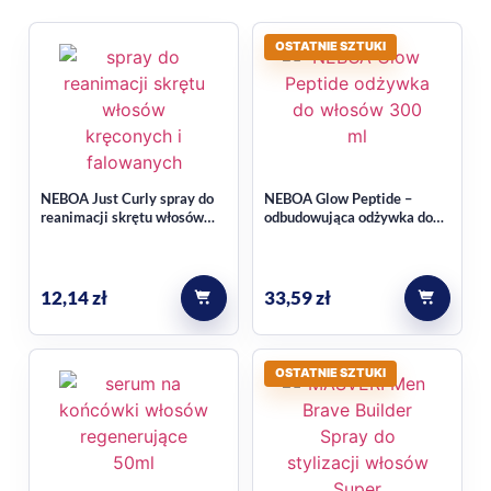
zmiękczenie pasm.
OSTATNIE SZTUKI
Dobry wybór do pielęgnacji i
stylizacji
Jeśli szukasz produktu, który łączy pielęgnację z szybkim
NEBOA Just Curly spray do
NEBOA Glow Peptide –
efektem wizualnym, ta odżywka może być praktycznym
reanimacji skrętu włosów
odbudowująca odżywka do
elementem codziennej rutyny. Więcej propozycji znajdziesz
kręconych i falowanych,
włosów 300 ml
nawilżający 50 ml
w kategorii
odżywki do włosów
.
12,14
zł
33,59
zł
Najczęstsze pytania
Czy ta odżywka wymaga
OSTATNIE SZTUKI
spłukiwania?
Nie, w opisie produktu wskazano, że jest to odżywka bez
spłukiwania.