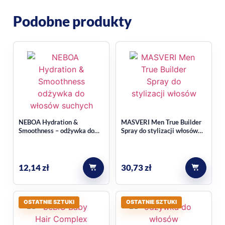
Podobne produkty
NEBOA Hydration &
MASVERI Men True Builder
Smoothness – odżywka do
Spray do stylizacji włosów
włosów suchych i puszących
Flexible Strong 200ml
się 100 ml
12,14
zł
30,73
zł
OSTATNIE SZTUKI
OSTATNIE SZTUKI