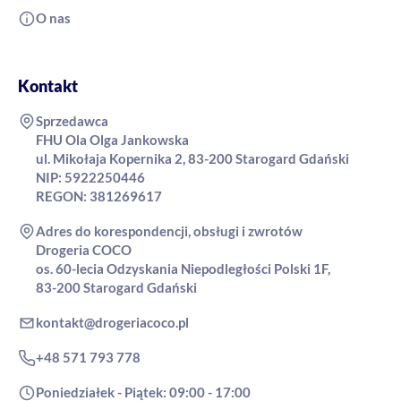
O nas
Kontakt
Sprzedawca
FHU Ola Olga Jankowska
ul. Mikołaja Kopernika 2, 83-200 Starogard Gdański
NIP: 5922250446
REGON: 381269617
Adres do korespondencji, obsługi i zwrotów
Drogeria COCO
os. 60-lecia Odzyskania Niepodległości Polski 1F,
83-200 Starogard Gdański
kontakt@drogeriacoco.pl
+48 571 793 778
Poniedziałek - Piątek: 09:00 - 17:00