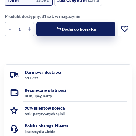
175 ml
28,59
zł
Just Curly 50 ml
12,14
zł
Produkt dostępny, 31 szt. w magazynie
-
+
Dodaj do koszyka
Darmowa dostawa
od 199 zł
Bezpieczne płatności
BLIK, Tpay, Karty
98% klientów poleca
setki pozytywnych opinii
Polska obsługa klienta
jesteśmy dla Ciebie