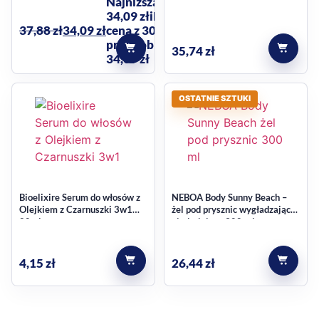
Najniższa cena:
odżywienie i sprężystość 300
34,09
zł
i
Najniższa
ml
37,88
zł
34,09
zł
cena z 30 dni
przed obniżką:
35,74
zł
34,09 zł
OSTATNIE SZTUKI
Bioelixire Serum do włosów z
NEBOA Body Sunny Beach –
Olejkiem z Czarnuszki 3w1
żel pod prysznic wygładzająco-
20ml
ujędrniający 300 ml
4,15
zł
26,44
zł