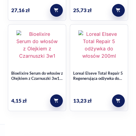
27,16
zł
25,73
zł
Bioelixire Serum do włosów z
Loreal Elseve Total Repair 5
Olejkiem z Czarnuszki 3w1
Regenerująca odżywka do
20ml
włosów 200ml
4,15
zł
13,23
zł