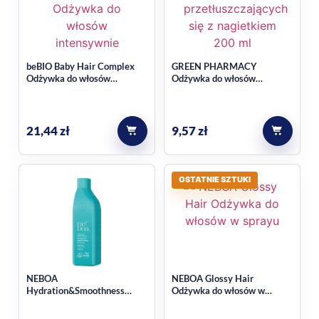
beBIO Baby Hair Complex
GREEN PHARMACY
Odżywka do włosów
Odżywka do włosów
intensywnie nawilżająca
przetłuszczających się z
200ml
Nagietkiem 200ml
21,44
zł
9,57
zł
OSTATNIE SZTUKI
NEBOA
NEBOA Glossy Hair
Hydration&Smoothness
Odżywka do włosów w
Odżywka do włosów suchych
sprayu ułatwiająca
i puszących się 300 ml
rozczesywanie 100 ml