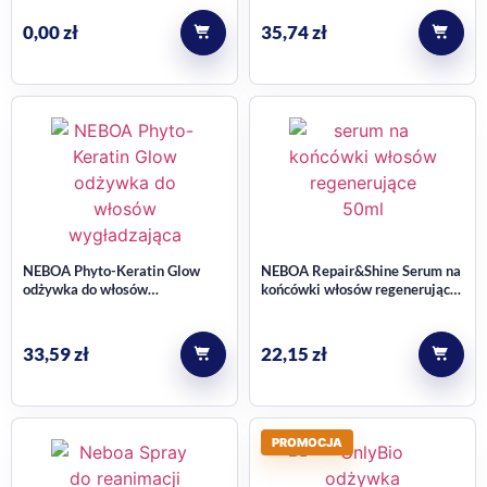
0,00
zł
35,74
zł
NEBOA Phyto-Keratin Glow
NEBOA Repair&Shine Serum na
odżywka do włosów
końcówki włosów regenerujące
zniszczonych i po zabiegach
50ml
fryzjerskich, wygładzająca 300
ml
33,59
zł
22,15
zł
PROMOCJA