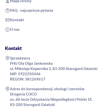
Mapa strony
FAQ - najczęstsze pytania
Kontakt
O nas
Kontakt
Sprzedawca
FHU Ola Olga Jankowska
ul. Mikołaja Kopernika 2, 83-200 Starogard Gdański
NIP: 5922250446
REGON: 381269617
Adres do korespondencji, obsługi i zwrotów
Drogeria COCO
os. 60-lecia Odzyskania Niepodległości Polski 1F,
83-200 Starogard Gdański