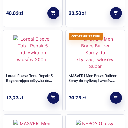
spray do włosów, odświeżający,
wielofunkcyjna odżywka do
zwiększający objętość, do
włosów 10w1, bez spłukiwania
włosów cienkich, pozbawionych
150 ml
40,03
zł
23,58
zł
objętości 200 ml
OSTATNIE SZTUKI
Loreal Elseve Total Repair 5
MASVERI Men Brave Builder
Regenerująca odżywka do
Spray do stylizacji włosów
włosów 200ml
Super Strong 200ml
13,23
zł
30,73
zł