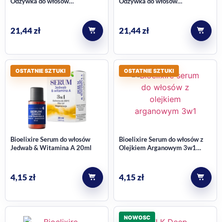
Odżywka do włosów
Odżywka do włosów
regenerująca 200ml
wygładzająca 200ml
21,44
zł
21,44
zł
OSTATNIE SZTUKI
OSTATNIE SZTUKI
Bioelixire Serum do włosów
Bioelixire Serum do włosów z
Jedwab & Witamina A 20ml
Olejkiem Arganowym 3w1
20ml
4,15
zł
4,15
zł
NOWOSC