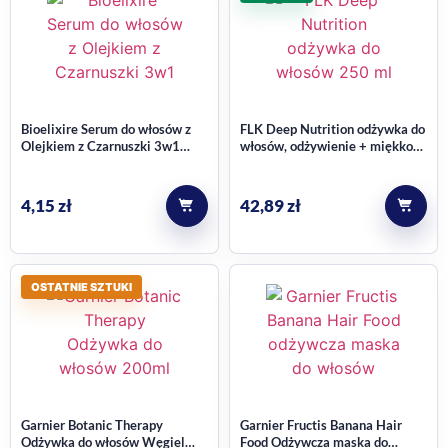
Bioelixire Serum do włosów z
FLK Deep Nutrition odżywka do
Olejkiem z Czarnuszki 3w1
włosów, odżywienie + miękkość
20ml
250 ml
4,15
zł
42,89
zł
OSTATNIE SZTUKI
Garnier Botanic Therapy
Garnier Fructis Banana Hair
Odżywka do włosów Węgiel
Food Odżywcza maska do