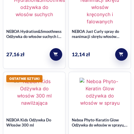
NEBOA Hydration&Smoothness
NEBOA Just Curly spray do
Odżywka do włosów suchych i
reanimacji skrętu włosów
puszących się 300 ml
kręconych i falowanych,
nawilżający 50 ml
27,16
zł
12,14
zł
OSTATNIE SZTUKI
NEBOA Kids Odżywka Do
Neboa Phyto-Keratin Glow
Włosów 300 ml
Odżywka do włosów w sprayu,
wygładzająca 175ml