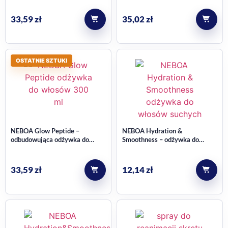
300 ml
33,59
zł
35,02
zł
OSTATNIE SZTUKI
NEBOA Glow Peptide –
NEBOA Hydration &
odbudowująca odżywka do
Smoothness – odżywka do
włosów 300 ml
włosów suchych i puszących się
100 ml
33,59
zł
12,14
zł