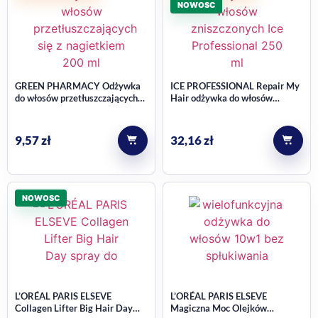
NOWOSC
GREEN PHARMACY Odżywka
ICE PROFESSIONAL Repair My
do włosów przetłuszczających
Hair odżywka do włosów
się z Nagietkiem 200ml
zniszczonych,
wysokoporowatych i łamliwych
250 ml
9,57
zł
32,16
zł
NOWOSC
L’ORÉAL PARIS ELSEVE
L’ORÉAL PARIS ELSEVE
Collagen Lifter Big Hair Day
Magiczna Moc Olejków