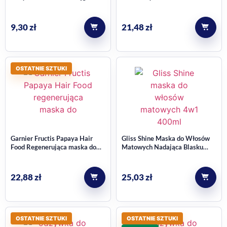
Aktywny i Olej z Czarnuszki
włosów 400 ml
200ml
9,30
zł
21,48
zł
OSTATNIE SZTUKI
Garnier Fructis Papaya Hair
Gliss Shine Maska do Włosów
Food Regenerująca maska do
Matowych Nadająca Blasku
włosów zniszczonych 400 ml
4w1 400ml
22,88
zł
25,03
zł
OSTATNIE SZTUKI
OSTATNIE SZTUKI