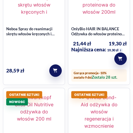
Neboa Spray do reanimacji
OnlyBio HAIR IN BALANCE
skrętu włosów kręconych i
Odżywka do włosów proteinowa
falowanych nawilżający 175ml
200ml
21,44
zł
19,30
zł
Najniższa cena:
19,30
zł
i
28,59
zł
Gorąca promocja -10%
Zostalo 28 szt.
zostało 9 dni
OSTATNIE SZTUKI
OSTATNIE SZTUKI
NOWOSC