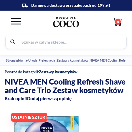
0
Strona główna
›
Uroda
›
Pielęgnacja
›
Zestawy kosmetyków
›
NIVEA MEN Cooling Refresh 
Powrót do kategorii:
Zestawy kosmetyków
NIVEA MEN Cooling Refresh Shave
and Care Trio Zestaw kosmetyków
Brak opinii
Dodaj pierwszą opinię
OSTATNIE SZTUKI