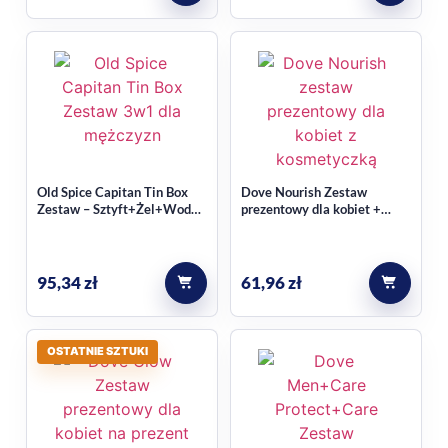
Tak, w komplecie znajdują się kosmetyki do samego golenia,
pielęgnacji po goleniu oraz codziennego nawilżania skóry.
Czy w zestawie są formuły bez
alkoholu?
Tak, w opisie produktu wskazano balsam po goleniu bez
Old Spice Capitan Tin Box
Dove Nourish Zestaw
alkoholu oraz żel do golenia bez alkoholu etylowego.
Zestaw – Sztyft+Żel+Woda
prezentowy dla kobiet +
po goleniu
kosmetyczka
95,34
zł
61,96
zł
OSTATNIE SZTUKI