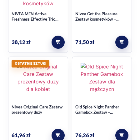
wygodne rozwiązanie, jeśli w jednym komplecie chcesz mieć
kosmetyk do kilku zastosowań i prostą pielęgnację na co
NIVEA MEN Active
Nivea Got the Pleasure
dzień.
Freshness Effective Trio
Zestaw kosmetyków +
Zestaw kosmetyków
różowa kosmetyczka
Dla kogo będzie dobrym
38,12
zł
71,50
zł
wyborem
Ten zestaw warto rozważyć, jeśli szukasz męskiego kompletu
OSTATNIE SZTUKI
do golenia i pielęgnacji, cenisz formuły bez alkoholu oraz
chcesz kupić gotowy zestaw w kategorii
zestawy
kosmetyków
. To także praktyczny wybór na prezent dla
osoby, która lubi konkretne i użyteczne produkty.
Najczęstsze pytania
Nivea Original Care Zestaw
Old Spice Night Panther
prezentowy duży
Gamebox Zestaw –
Sztyft+Dezodorant
Czy zestaw łączy produkty do
spray+Żel+Gry
golenia i pielęgnacji?
61,96
zł
76,26
zł