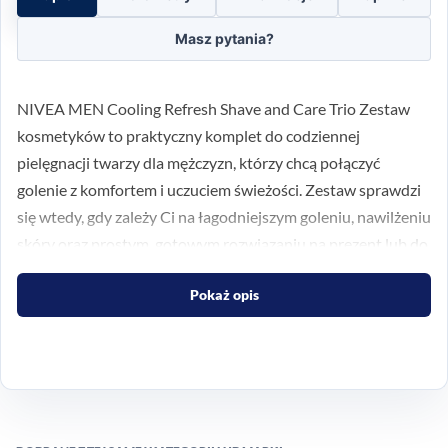
Masz pytania?
NIVEA MEN Cooling Refresh Shave and Care Trio Zestaw
kosmetyków to praktyczny komplet do codziennej
pielęgnacji twarzy dla mężczyzn, którzy chcą połączyć
golenie z komfortem i uczuciem świeżości. Zestaw sprawdzi
się wtedy, gdy zależy Ci na łagodniejszym goleniu, nawilżeniu
skóry oraz prostym, gotowym rozwiązaniu na prezent lub do
własnej łazienki.
Pokaż opis
Co zawiera zestaw i jak działa
w codziennej pielęgnacji
W komplecie znajdują się trzy produkty do uzupełniającej
pielęgnacji skóry twarzy: balsam po goleniu NIVEA Men