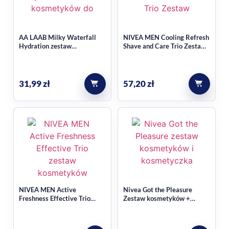
w sklepie.
Najczęstsze pytania
AA LAAB Milky Waterfall
NIVEA MEN Cooling Refresh
Hydration zestaw
Shave and Care Trio Zestaw
kosmetyków do twarzy, żel
kosmetyków
Czy ten zestaw nadaje się na
do demakijażu 30ml + krem-
serum do twarzy 15ml +
prezent?
krem-maska na noc 15ml +
31,99
zł
57,20
zł
podkład do twarzy nr 02
Vanilla 5ml 1 szt.
Tak, ponieważ łączy kosmetyki męskie z funkcjonalnym
pudełkiem Gamebox 3 w 1, co zwiększa jego upominkowy
charakter.
Co zawiera Gamebox?
Opakowanie można wykorzystać jako grę planszową w
NIVEA MEN Active
Nivea Got the Pleasure
wariantach: szachy, tryktrak oraz kości.
Freshness Effective Trio
Zestaw kosmetyków +
Zestaw kosmetyków
różowa kosmetyczka
Czy w zestawie są trzy kosmetyki?