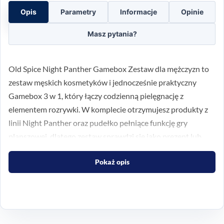
Opis
Parametry
Informacje
Opinie
Masz pytania?
Old Spice Night Panther Gamebox Zestaw dla mężczyzn to
zestaw męskich kosmetyków i jednocześnie praktyczny
Gamebox 3 w 1, który łączy codzienną pielęgnację z
elementem rozrywki. W komplecie otrzymujesz produkty z
linii Night Panther oraz pudełko pełniące funkcję gry
planszowej, dlatego zestaw sprawdzi się jako prezent lub
jako oryginalny wybór dla osoby, która lubi konkretne
Pokaż opis
rozwiązania i niebanalne detale.
Co znajdziesz w zestawie
Night Panther