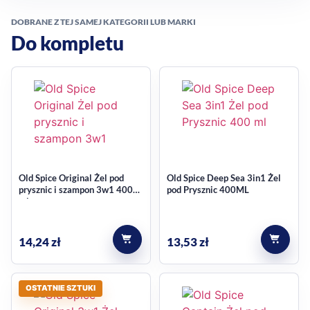
Komplet obejmuje dezodorant w sprayu, dezodorant w
DOBRANE Z TEJ SAMEJ KATEGORII LUB MARKI
sztyfcie oraz żel pod prysznic Old Spice Night Panther. To
Do kompletu
spójny zestaw do codziennej rutyny, gdy zależy Ci na
wygodnym połączeniu świeżości, zapachu i prostego
uzupełnienia łazienkowej półki.
dezodorant w sprayu Old Spice Night Panther 150 ml
dezodorant w sztyfcie Old Spice Night Panther 50 ml
żel pod prysznic Old Spice Night Panther 250 ml
pudełko Gamebox 3 w 1 z magnetycznym zamknięciem
Old Spice Original Żel pod
Old Spice Deep Sea 3in1 Żel
Gamebox 3 w 1 jako
prysznic i szampon 3w1 400
pod Prysznic 400ML
ml
dodatkowa wartość
14,24
zł
13,53
zł
Opakowanie tego zestawu nie kończy się na funkcji
prezentowej. Gamebox oferuje trzy klasyczne opcje
OSTATNIE SZTUKI
rozgrywki: szachy, tryktrak oraz kości. Magnetyczne