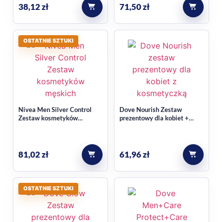
38,12
zł
71,50
zł
Tak, w skład zestawu wchodzą dezodorant w sprayu,
dezodorant w sztyfcie oraz żel pod prysznic z serii Night
Panther.
OSTATNIE SZTUKI
Nivea Men Silver Control
Dove Nourish Zestaw
Zestaw kosmetyków
prezentowy dla kobiet +
męskich w kosmetyczce
kosmetyczka
81,02
zł
61,96
zł
OSTATNIE SZTUKI