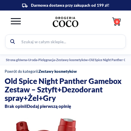
0
Strona główna
›
Uroda
›
Pielęgnacja
›
Zestawy kosmetyków
›
Old Spice Night Panther Ga
Powrót do kategorii:
Zestawy kosmetyków
Old Spice Night Panther Gamebox
Zestaw – Sztyft+Dezodorant
spray+Żel+Gry
Brak opinii
Dodaj pierwszą opinię