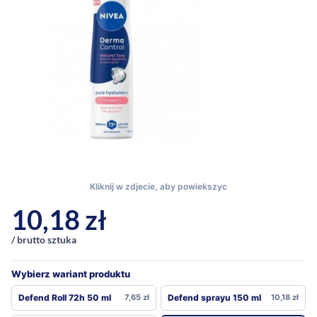
10,18
zł
/ brutto sztuka
Wybierz wariant produktu
Defend Roll 72h 50 ml
7,65
zł
Defend sprayu 150 ml
10,18
zł