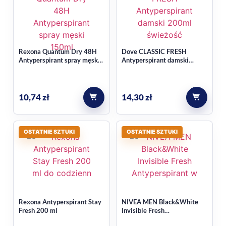
Rexona Quantum Dry 48H
Dove CLASSIC FRESH
Antyperspirant spray męski
Antyperspirant damski
150ml
200ml
10,74
zł
14,30
zł
OSTATNIE SZTUKI
OSTATNIE SZTUKI
Rexona Antyperspirant Stay
NIVEA MEN Black&White
Fresh 200 ml
Invisible Fresh
Antyperspirant w sprayu