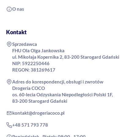
O nas
Kontakt
Sprzedawca
FHU Ola Olga Jankowska
ul. Mikołaja Kopernika 2, 83-200 Starogard Gdański
NIP: 5922250446
REGON: 381269617
Adres do korespondencji, obsługi i zwrotów
Drogeria COCO
os. 60-lecia Odzyskania Niepodległości Polski 1F,
83-200 Starogard Gdański
kontakt@drogeriacoco.pl
+48 571 793 778
Poniedziałek - Piątek: 09:00 - 17:00