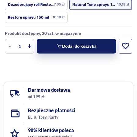
Dezodorujący roll Restore 50 ml
7,65
zł
Natural Tone sprayu 150 ml
10,18
zł
Restore sprayu 150 ml
10,18
zł
Produkt dostępny, 20 szt. w magazynie
-
+
Dodaj do koszyka
Darmowa dostawa
od 199 zł
Bezpieczne płatności
BLIK, Tpay, Karty
98% klientów poleca
setki pozytywnych opinii