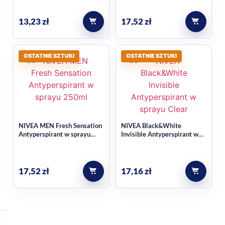
250ml
13,23
zł
17,52
zł
OSTATNIE SZTUKI
OSTATNIE SZTUKI
NIVEA MEN Fresh Sensation
NIVEA Black&White
Antyperspirant w sprayu
Invisible Antyperspirant w
250ml
sprayu Clear 200ml
17,52
zł
17,16
zł