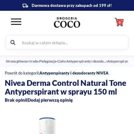
0
Strona główna
›
Uroda
›
Pielęgnacja
›
Ciało
›
Antyperspiranty i dezodoranty
›
Powrót do kategorii:
Antyperspiranty i dezodoranty NIVEA
Nivea Derma Control Natural Tone
Antyperspirant w sprayu 150 ml
Brak opinii
Dodaj pierwszą opinię