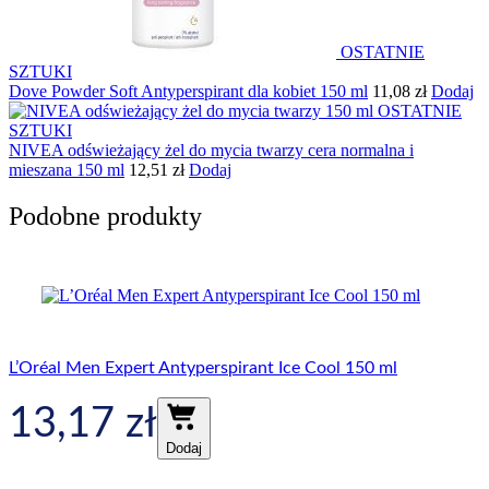
OSTATNIE
SZTUKI
Dove Powder Soft Antyperspirant dla kobiet 150 ml
11,08
zł
Dodaj
OSTATNIE
SZTUKI
NIVEA odświeżający żel do mycia twarzy cera normalna i
mieszana 150 ml
12,51
zł
Dodaj
Podobne produkty
L’Oréal Men Expert Antyperspirant Ice Cool 150 ml
13,17
zł
Dodaj