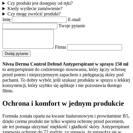
Czy produkt jest dostępny od ręki?
Kiedy wyślecie zamówienie?
Czy mogę zwrócić produkt?
Imię
E-mail
Twoje pytanie
Firma
Dodaj pytanie
Nivea Derma Control Defend Antyperspirant w sprayu 150 ml
to antyperspirant do codziennego stosowania, który łączy ochronę
przed potem i nieprzyjemnym zapachem z pielęgnacją skóry pod
pachami. To dobry wybór, jeśli szukasz produktu w sprayu o lekkiej
konsystencji, który szybko się aplikuje i nie pozostawia tłustego
filmu.
Ochrona i komfort w jednym produkcie
Formuła została oparta na kwasie hialuronowym i prowitaminie B5,
dzięki czemu produkt nie tylko wspiera ochronę przed poceniem,
ale też pomaga utrzymać miękkość i gładkość skóry. Antyperspirant
zapewnia ochronę do 72 godzin, co sprawia, że sprawdza się w