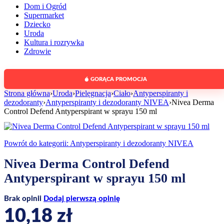
Dom i Ogród
Supermarket
Dziecko
Uroda
Kultura i rozrywka
Zdrowie
GORĄCA PROMOCJA
Strona główna
›
Uroda
›
Pielęgnacja
›
Ciało
›
Antyperspiranty i
dezodoranty
›
Antyperspiranty i dezodoranty NIVEA
›
Nivea Derma
Control Defend Antyperspirant w sprayu 150 ml
Powrót do kategorii:
Antyperspiranty i dezodoranty NIVEA
Nivea Derma Control Defend
Antyperspirant w sprayu 150 ml
Brak opinii
Dodaj pierwszą opinię
10,18
zł