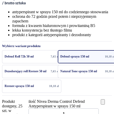
/ brutto sztuka
antyperspirant w sprayu 150 ml do codziennego stosowania
ochrona do 72 godzin przed potem i nieprzyjemnym
zapachem
formuła z kwasem hialuronowym i prowitaminą B5
lekka konsystencja bez tłustego filmu
produkt z kategorii antyperspiranty i dezodoranty
Wybierz wariant produktu
Defend Roll 72h 50 ml
Defend sprayu 150 ml
7,65
zł
10,18
z
Dezodorujący roll Restore 50 ml
Natural Tone sprayu 150 ml
7,65
zł
10,18
z
Restore sprayu 150 ml
10,18
zł
Produkt
ilość Nivea Derma Control Defend
dostępny, 25
Antyperspirant w sprayu 150 ml
szt. w