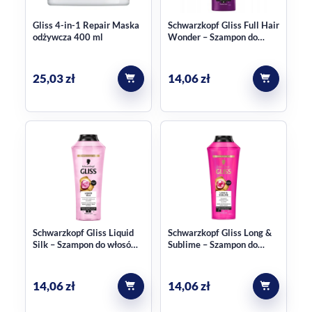
Gliss 4-in-1 Repair Maska
Schwarzkopf Gliss Full Hair
odżywcza 400 ml
Wonder – Szampon do
włosów, 400 ml
25,03
zł
14,06
zł
Schwarzkopf Gliss Liquid
Schwarzkopf Gliss Long &
Silk – Szampon do włosów
Sublime – Szampon do
łamliwych i matowych, 400
włosów długich, 400 ml
ml
14,06
zł
14,06
zł