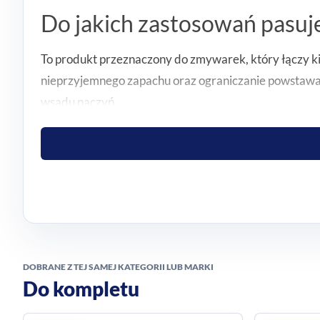
Do jakich zastosowań pasuje
To produkt przeznaczony do zmywarek, który łączy ki
nieprzyjemnego zapachu oraz ograniczanie powstawan
wsadu naczyń.
Żelowa forma i wygodne d
Formuła żelu ułatwia użycie w porównaniu z produkta
wystarcza na 36 myć, dlatego to praktyczny wybór d
typ: all in one (wszystko w jednym)
rodzaj: żel do zmywarki
zapach: lemon
DOBRANE Z TEJ SAMEJ KATEGORII LUB MARKI
Do kompletu
liczba myć: 36
opakowanie: butelka plastikowa z podziałką