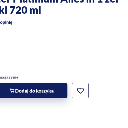
i 720 ml
opinię
 magazynie
Dodaj do koszyka