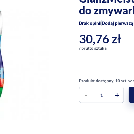
do zmywark
Brak opinii
Dodaj pierwszą 
30,76
zł
/ brutto sztuka
Produkt dostępny, 10 szt. w
-
+