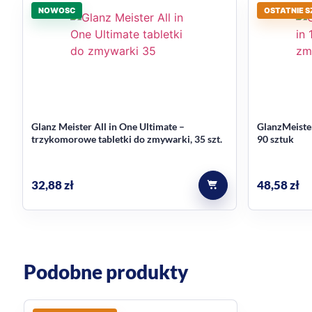
NOWOSC
OSTATNIE S
Co warto wiedzieć przed z
Produkt pochodzi z Niemiec i jest oferowany jako now
do zmywarki
, aby dobrać formułę najlepiej pasując
Najczęstsze pytania
Glanz Meister All in One Ultimate –
GlanzMeister
trzykomorowe tabletki do zmywarki, 35 szt.
90 sztuk
Ile myć wystarcza jedna butelka
Według danych produktowych jedna butelka 720 ml 
32,88
zł
48,58
zł
Jakie cechy dodatkowe ma ten ż
W kontekście podano cechy dodatkowe: antybakteryjn
Podobne produkty
Używaj zgodnie z etykietą produktu i zaleceniami pr