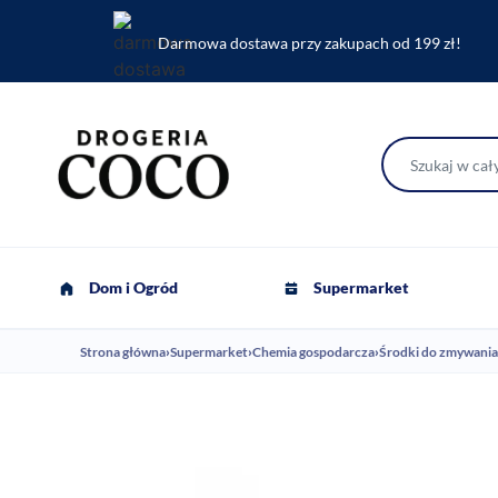
Darmowa dostawa przy zakupach od 199 zł!
Dom i Ogród
Supermarket
Strona główna
›
Supermarket
›
Chemia gospodarcza
›
Środki do zmywania