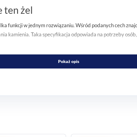
 ten żel
lka funkcji w jednym rozwiązaniu. Wśród podanych cech znajd
ia kamienia. Taka specyfikacja odpowiada na potrzeby osób,
ozowanie
Pokaż opis
mi sypkimi, a butelka plastikowa z okienkiem wizyjnym i pod
o regularnego użytkowania w domu.