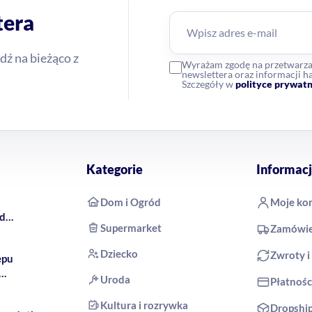
tera
dź na bieżąco z
Wyrażam zgodę na przetwarz
newslettera oraz informacji
Szczegóły w
polityce prywatn
Kategorie
Informacj
Dom i Ogród
Moje ko
rd
Supermarket
Zamówie
 COCO
Dziecko
Zwroty i
epu
Uroda
Płatnośc
produkty
Kultura i rozrywka
Dropshi