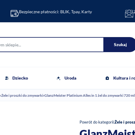
Bezpieczne płatności: BLIK, Tpay, Karty
Szukaj
Dziecko
Uroda
Kultura i 
›
Żele i proszki do zmywarki
›
GlanzMeister Platinium Alles in 1 żel do zmywarki 720 ml
Powrót do kategorii:
Żele i pros
GlanzMeiste