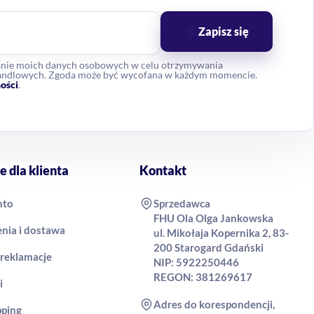
Zapisz się
anie moich danych osobowych w celu otrzymywania
 handlowych. Zgoda może być wycofana w każdym momencie.
ości
.
e dla klienta
Kontakt
nto
Sprzedawca
FHU Ola Olga Jankowska
nia i dostawa
ul. Mikołaja Kopernika 2, 83-
200 Starogard Gdański
 reklamacje
NIP: 5922250446
REGON: 381269617
i
Adres do korespondencji,
pping