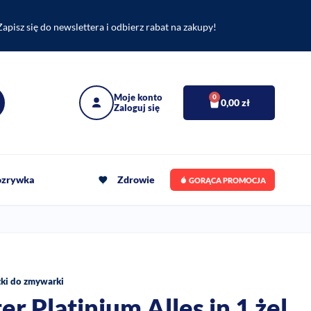
Zapisz się do newslettera i odbierz rabat na zakupy!
0
0,00
zł
rozrywka
Zdrowie
GORĄCA PROMOCJA
zki do zmywarki
r Platinium Alles in 1 żel