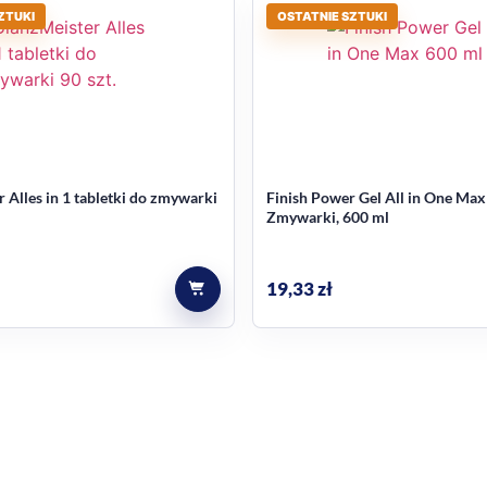
ZTUKI
OSTATNIE SZTUKI
akupem
y. Jeśli porównujesz różne środki do zmywania, możesz spraw
ą do Twojej zmywarki i codziennego rytmu domowych obowiązk
 Alles in 1 tabletki do zmywarki
Finish Power Gel All in One Max
Zmywarki, 600 ml
?
wystarcza na 36 myć.
19,33
zł
el?
e działanie, neutralizowanie nieprzyjemnego zapachu oraz 
oducenta zmywarki.