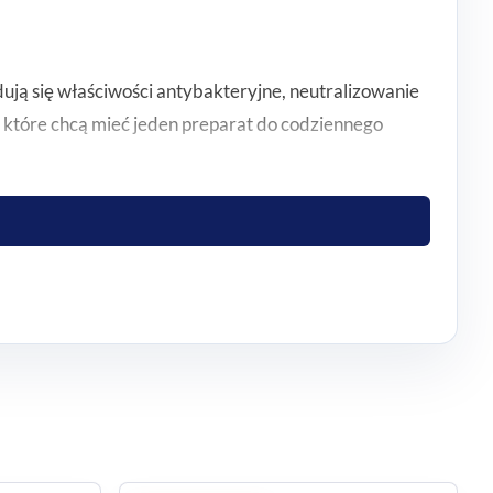
ują się właściwości antybakteryjne, neutralizowanie
 które chcą mieć jeden preparat do codziennego
ziałką pomaga kontrolować zużycie. Pojemność 720 ml