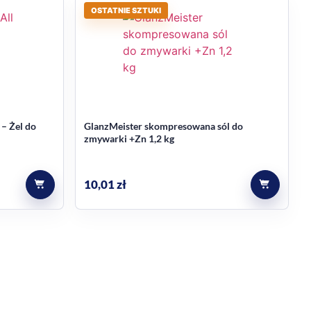
OSTATNIE SZTUKI
dzić także inne propozycje w kategorii
żele i proszki
ów.
 – Żel do
GlanzMeister skompresowana sól do
zmywarki +Zn 1,2 kg
10,01
zł
zapobieganie powstawaniu kamienia.