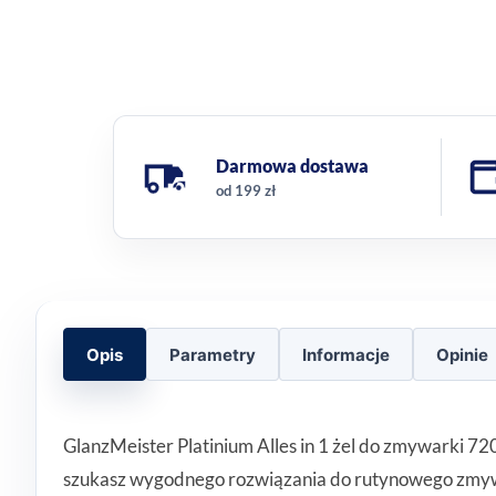
Darmowa dostawa
od 199 zł
Opis
Parametry
Informacje
Opinie
GlanzMeister Platinium Alles in 1 żel do zmywarki 72
szukasz wygodnego rozwiązania do rutynowego zmywan