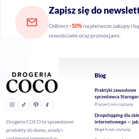
Zapisz się do newslet
Odbierz
-10%
na pierwsze zakupy i bą
nowościami oraz promocjami.
Blog
Praktyki zawodowe
sprzedawca Staroga
Gdański – Drogeria
Praca
•
3 min czytania
Dropshipping dla skl
Drogeria COCO to sprawdzone
internetowego — jak
rozszerzyć ofertę o 
produkty do domu, urody i
Blog
•
4 min czytania
drogeryjne?
codziennej pielęgnacji w