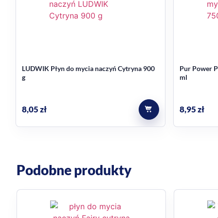
samoodtłuszczająca formuła do codziennego zm
zapewnia połysk i dużo piany
jabłkowy wariant zapachowy
pomaga przeciwdziałać nieprzyjemnym zapacho
LUDWIK Płyn do mycia naczyń Cytryna 900
Pur Power P
pojemność 750 ml
g
ml
Najczęstsze pytania
8,05
zł
8,95
zł
Czy ten płyn nadaje się do codz
Tak, to płyn przeznaczony do codziennego zmywania n
Jaki ma zapach?
Podobne produkty
To wariant jabłkowy, więc wyróżnia się świeżym, ja
Używaj zgodnie z informacjami podanymi na etykieci