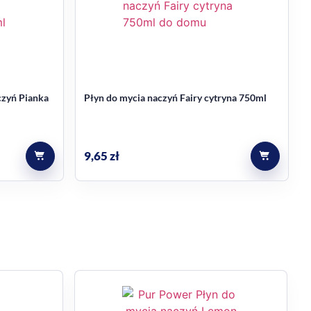
czyń Pianka
Płyn do mycia naczyń Fairy cytryna 750ml
9,65
zł
wspiera wygodne mycie na co dzień.