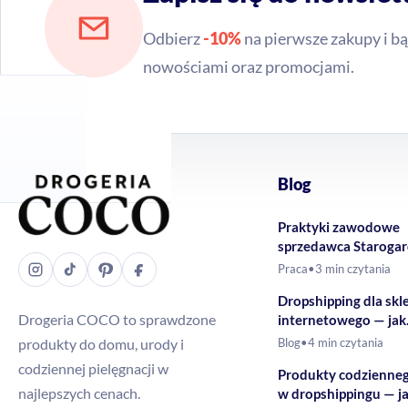
Odbierz
-10%
na pierwsze zakupy i bą
nowościami oraz promocjami.
Blog
Praktyki zawodowe
sprzedawca Staroga
Gdański – Drogeria
Praca
•
3 min czytania
Dropshipping dla skl
Drogeria COCO to sprawdzone
internetowego — jak
rozszerzyć ofertę o 
produkty do domu, urody i
Blog
•
4 min czytania
drogeryjne?
codziennej pielęgnacji w
Produkty codzienne
najlepszych cenach.
w dropshippingu — j