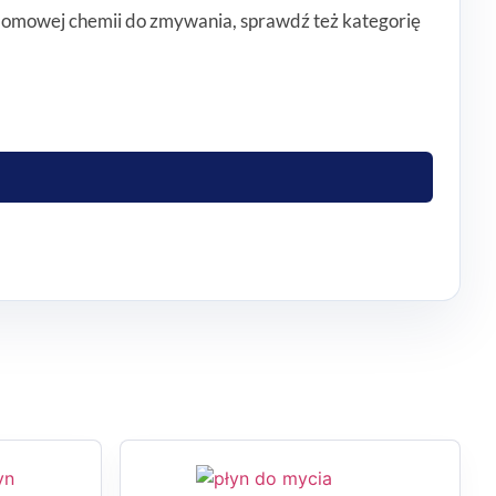
 domowej chemii do zmywania, sprawdź też kategorię
 usuwać tłuszcz szybko i wygodnie, dzięki czemu
.
 Jednocześnie płyn przeciwdziała nieprzyjemnym
osób, które chcą mieć pod ręką jeden płyn do