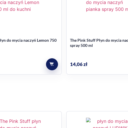
ywania
m
łyn do mycia naczyń Lemon 750
The Pink Stuff Płyn do mycia na
spray 500 ml
14,06
zł
iennego mycia naczyń?
aczyń. Z opisu produktu wynika, że pomaga usuwać tłuszcz i 
błkowym aromatem podczas użytkowania.
e produktu.