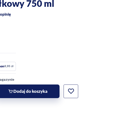
łkowy 750 ml
opinię
mon
8,95
zł
magazynie
Dodaj do koszyka