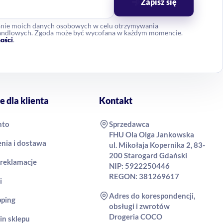
Zapisz się
anie moich danych osobowych w celu otrzymywania
 handlowych. Zgoda może być wycofana w każdym momencie.
ości
.
e dla klienta
Kontakt
nto
Sprzedawca
FHU Ola Olga Jankowska
nia i dostawa
ul. Mikołaja Kopernika 2, 83-
200 Starogard Gdański
 reklamacje
NIP: 5922250446
REGON: 381269617
i
Adres do korespondencji,
pping
obsługi i zwrotów
Drogeria COCO
in sklepu