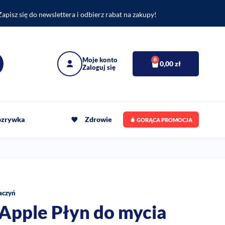
Zapisz się do newslettera i odbierz rabat na zakupy!
0
0,00
zł
rozrywka
Zdrowie
GORĄCA PROMOCJA
aczyń
Apple Płyn do mycia