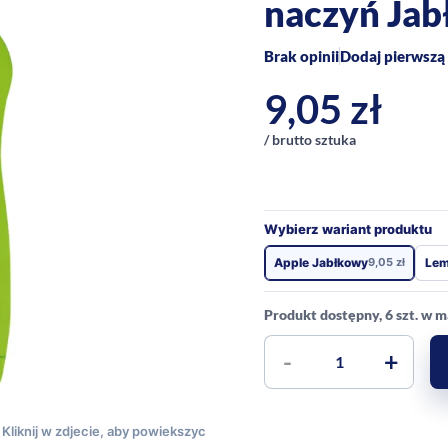
naczyń Jab
Brak opinii
Dodaj pierwszą 
9,05
zł
/ brutto sztuka
Wybierz wariant produktu
Apple Jabłkowy
9,05
zł
Le
Produkt dostępny, 6 szt. w 
-
+