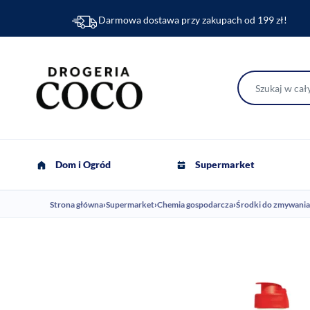
Darmowa dostawa przy zakupach od 199 zł!
Dom i Ogród
Supermarket
Strona główna
›
Supermarket
›
Chemia gospodarcza
›
Środki do zmywania