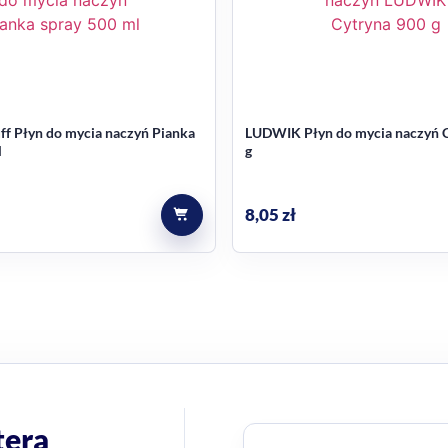
ff Płyn do mycia naczyń Pianka
LUDWIK Płyn do mycia naczyń C
l
g
8,05
zł
tera