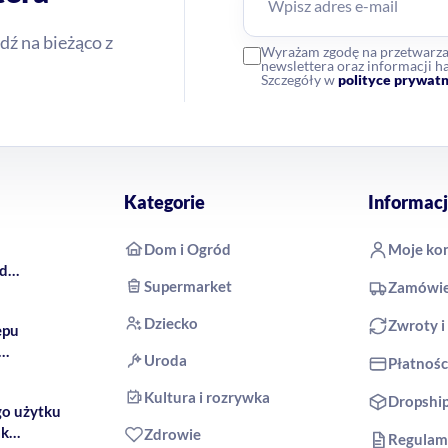
dź na bieżąco z
Wyrażam zgodę na przetwarz
newslettera oraz informacji
Szczegóły w
polityce prywatn
Kategorie
Informacj
Dom i Ogród
Moje ko
rd
Supermarket
Zamówie
 COCO
Dziecko
Zwroty i
epu
Uroda
Płatnośc
produkty
Kultura i rozrywka
Dropshi
go użytku
ak
Zdrowie
Regulam