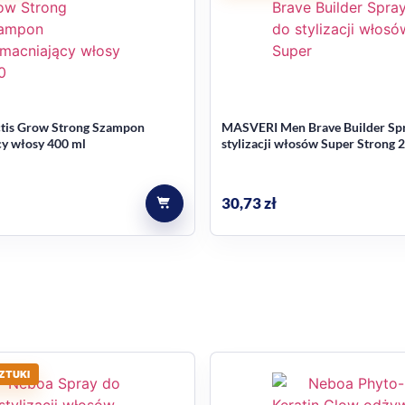
iwać po regularnym stosowaniu
miękkie, bardziej elastyczne i łatwiejsze w rozczesywaniu wł
ctis Grow Strong Szampon
MASVERI Men Brave Builder Sp
jącym się na włosach przez dłuższy czas.
y włosy 400 ml
stylizacji włosów Super Strong 
 produkcie
30,73
zł
tała opisana jako nowa. To kosmetyk z linii Hair Food marki 
ZTUKI
ze spłukiwaniem, maskę albo odżywkę bez spłukiwania.