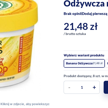
Odżywcza 
Brak opinii
Dodaj pierwszą 
21,48
zł
/ brutto sztuka
Wybierz wariant produktu
Banana Odżywcza
21,48
zł
Produkt dostępny, 8 szt. w 
-
+