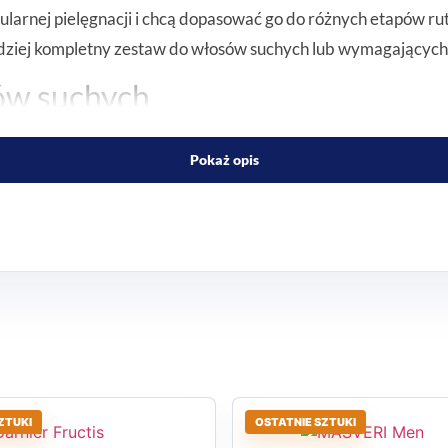
gularnej pielęgnacji i chcą dopasować go do różnych etapów ru
ardziej kompletny zestaw do włosów suchych lub wymagających
ów suchych
che dzięki odżywczej formule, która ma wzmacniać, nawilżać
Pokaż opis
nia naturalnego oraz 13% odżywczych kompleksów, w tym Ome
 w codziennej pielęgnacji
wkę ze spłukiwaniem, maskę oraz odżywkę bez spłukiwania. D
u.
ZTUKI
OSTATNIE SZTUKI