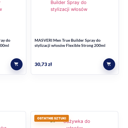
osy. W opisie pojawia się również informacja o 7x
ray do
MASVERI Men True Builder Spray do
200ml
stylizacji włosów Flexible Strong 200ml
30,73
zł
Garnier Fructis, przeznaczony do uniwersalnej
OSTATNIE SZTUKI