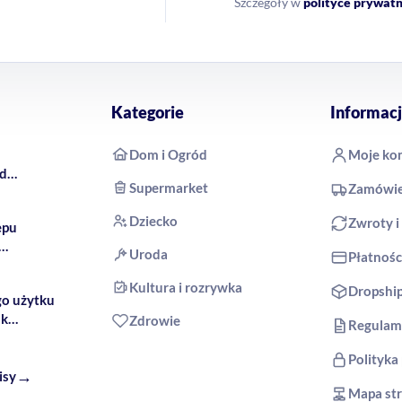
Szczegóły w
polityce prywatn
Kategorie
Informacj
Dom i Ogród
Moje ko
rd
Supermarket
Zamówie
 COCO
Dziecko
Zwroty i
epu
Uroda
Płatnośc
produkty
Kultura i rozrywka
Dropshi
go użytku
ak
Zdrowie
Regulam
Polityka
→
isy
Mapa st