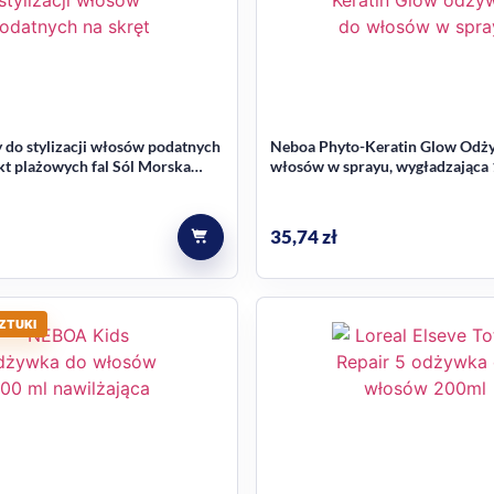
zeznaczona?
zone, a także włosy średnioporowate. Produkt jest opisany j
aski.
 do stylizacji włosów podatnych
Neboa Phyto-Keratin Glow Odż
ekt plażowych fal Sól Morska
włosów w sprayu, wygładzająca
35,74
zł
ZTUKI