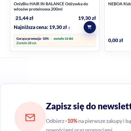
OnlyBio HAIR IN BALANCE Odżywka do
NEBOA Kids
włosów proteinowa 200ml
21,44
zł
19,30
zł
Najniższa cena:
19,30
zł
i
Gorąca promocja -10%
zostało 12 dni
0,00
zł
Zostalo 28 szt.
Zapisz się do newslet
Odbierz
-10%
na pierwsze zakupy i bą
nowościami oraz promocjami.