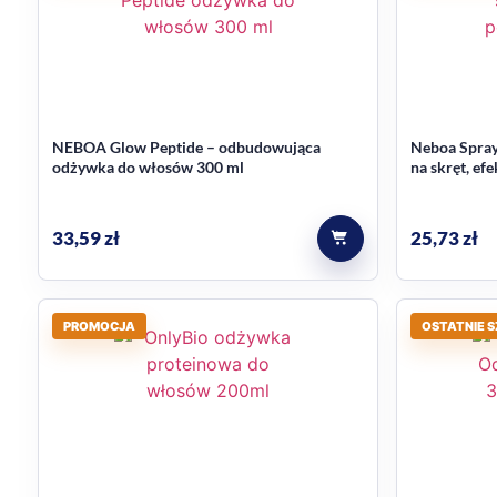
Do jakiego typu włosów jest pr
W kontekście produktu wskazano włosy suche i zniszc
*Test instrumentalny przy zastosowaniu szamponu + m
NEBOA Glow Peptide – odbudowująca
Neboa Spray
odżywka do włosów 300 ml
na skręt, ef
175ml
33,59
zł
25,73
zł
PROMOCJA
OSTATNIE S