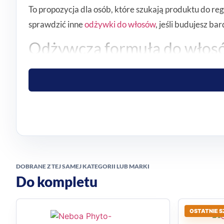
To propozycja dla osób, które szukają produktu do re
sprawdzić inne
odżywki do włosów
, jeśli budujesz b
Odżywcza formuła do włos
Maska Hair Food Banana ma wspierać włosy bardzo su
wskazano także, że zawiera 97% składników pochodze
Wszechstronne zastosowanie
Ten produkt można stosować na 3 sposoby: jako odży
pielęgnacyjnej i poziomu potrzeb włosów w danym dni
DOBRANE Z TEJ SAMEJ KATEGORII LUB MARKI
do włosów suchych i zniszczonych
Do kompletu
do włosów średnioporowatych
do każdego koloru włosów
OSTATNIE S
bananowy zapach