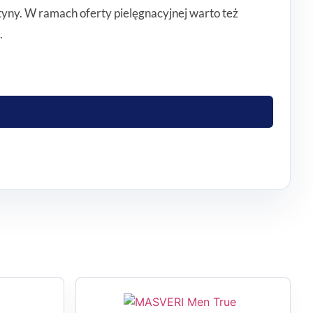
tyny. W ramach oferty pielęgnacyjnej warto też
.
 i wygładzać włókna włosa. W opisie produktu
ga 6, 9, masło shea i ekstrakt z banana.
zięki temu łatwo dopasować go do własnej rutyny