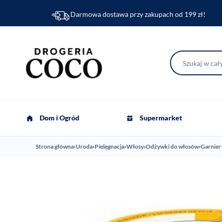
Darmowa dostawa przy zakupach od 199 zł!
Dom i Ogród
Supermarket
Strona główna
›
Uroda
›
Pielęgnacja
›
Włosy
›
Odżywki do włosów
›
Garnier