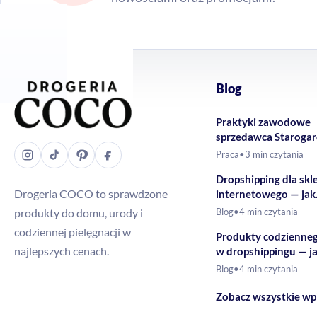
Blog
Praktyki zawodowe
sprzedawca Staroga
Gdański – Drogeria
Praca
•
3 min czytania
Dropshipping dla skl
Drogeria COCO to sprawdzone
internetowego — jak
rozszerzyć ofertę o 
produkty do domu, urody i
Blog
•
4 min czytania
drogeryjne?
codziennej pielęgnacji w
Produkty codzienne
najlepszych cenach.
w dropshippingu — j
budować ofertę?
Blog
•
4 min czytania
Zobacz wszystkie wp