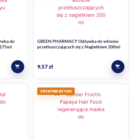
ako odpowiedni do każdego koloru włosów.
ywka do
GREEN PHARMACY Odżywka do włosów
 175ml
przetłuszczających się z Nagietkiem 200ml
9,57
zł
OSTATNIE SZTUKI