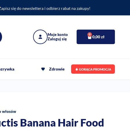
Zapisz się do newslettera i odbierz rabat na zakupy!
0
0,00
zł
rozrywka
Zdrowie
GORĄCA PROMOCJA
o włosów
uctis Banana Hair Food