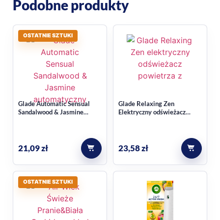
Podobne produkty
OSTATNIE SZTUKI
Glade Automatic Sensual
Glade Relaxing Zen
Sandalwood & Jasmine
Elektryczny odświeżacz
automatyczny odświeżacz z
powietrza z zapasem
czujnikiem ruchu 18 ml
21,09
zł
23,58
zł
OSTATNIE SZTUKI