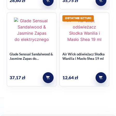
28,60
zł
35,75
zł
OSTATNIE SZTUKI
Glade Sensual Sandalwood &
Air Wick odświeżacz Słodka
Jasmine Zapas do
Wanilia i Masło Shea 19 ml
elektrycznego odświeżacza
powietrza 2x20ml
37,17
zł
12,64
zł