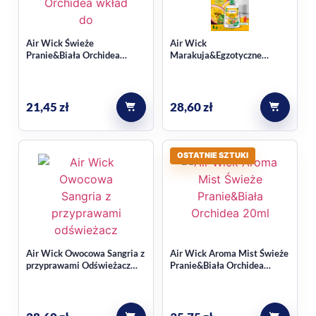
Air Wick Świeże
Air Wick
Pranie&Biała Orchidea
Marakuja&Egzotyczne
Wkład do elektrycznego
Mango Automatyczny
odświeżacza powietrza
odświeżacz powietrza
2x19ml
Zestaw
21,45
zł
28,60
zł
OSTATNIE SZTUKI
Air Wick Owocowa Sangria z
Air Wick Aroma Mist Świeże
przyprawami Odświeżacz
Pranie&Biała Orchidea
automatyczny Zestaw
Aromatyczna mgiełka 20ml