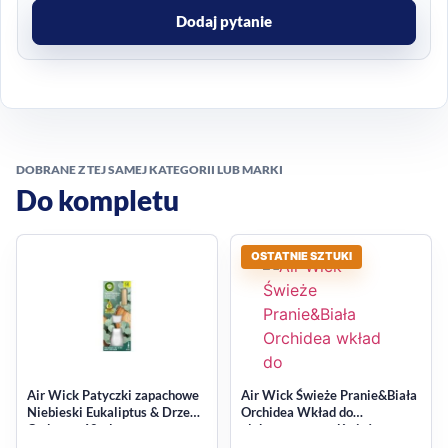
Dodaj pytanie
DOBRANE Z TEJ SAMEJ KATEGORII LUB MARKI
Do kompletu
OSTATNIE SZTUKI
Air Wick Patyczki zapachowe
Air Wick Świeże Pranie&Biała
Niebieski Eukaliptus & Drzewo
Orchidea Wkład do
Cedrowe 42ml
elektrycznego odświeżacza
powietrza 2x19ml