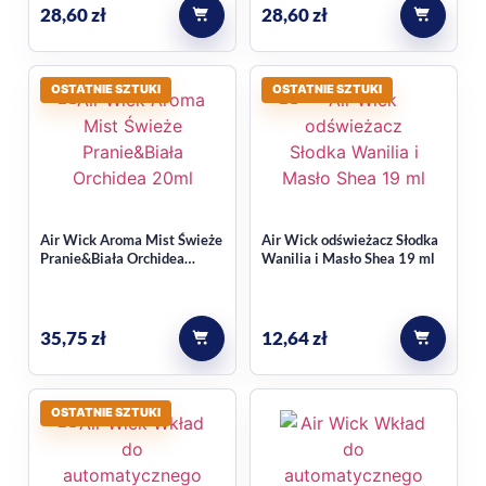
Tak, produkt oferuje 5 poziomów intensywności, co ułatwia
28,60
zł
28,60
zł
dopasowanie zapachu do własnych preferencji i wielkości
pomieszczenia.
OSTATNIE SZTUKI
OSTATNIE SZTUKI
Air Wick Aroma Mist Świeże
Air Wick odświeżacz Słodka
Pranie&Biała Orchidea
Wanilia i Masło Shea 19 ml
Aromatyczna mgiełka 20ml
35,75
zł
12,64
zł
OSTATNIE SZTUKI