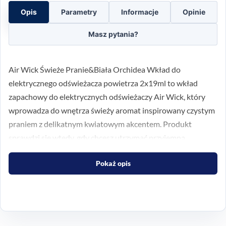
Opis
Parametry
Informacje
Opinie
Masz pytania?
Air Wick Świeże Pranie&Biała Orchidea Wkład do
elektrycznego odświeżacza powietrza 2x19ml to wkład
zapachowy do elektrycznych odświeżaczy Air Wick, który
wprowadza do wnętrza świeży aromat inspirowany czystym
praniem z delikatnym kwiatowym akcentem. Produkt
sprawdzi się wtedy, gdy chcesz utrzymać przyjemną
atmosferę w domu przez dłuższy czas i dopasować
Pokaż opis
intensywność zapachu do pomieszczenia oraz własnych
preferencji.
Świeży zapach do
codziennego użytku