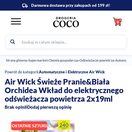
0
Strona główna
›
Supermarket
›
Chemia gospodarcza
›
Odświeżacze powietrza
›
Powrót do kategorii:
Automatyczne i Elektryczne Air Wick
Air Wick Świeże Pranie&Biała
Orchidea Wkład do elektrycznego
odświeżacza powietrza 2x19ml
Brak opinii
Dodaj pierwszą opinię
OSTATNIE SZTUKI