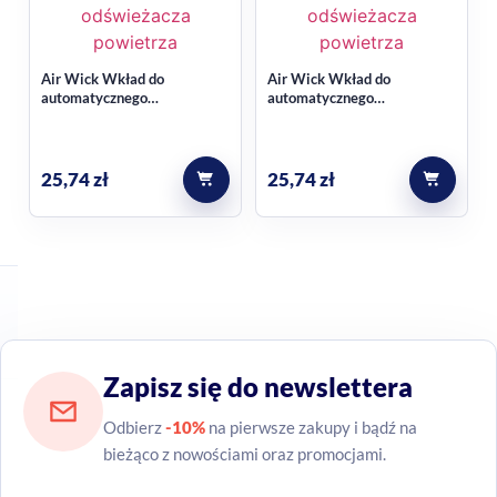
Air Wick Wkład do
Air Wick Wkład do
automatycznego
automatycznego
odświeżacza powietrza
odświeżacza powietrza
Oceaniczny Powiew i Rajska
Drzewo Sandałowe i
Wanilia 250ml
Zmysłowa Wanilia 250ml
25,74
zł
25,74
zł
Zapisz się do newslettera
Odbierz
-10%
na pierwsze zakupy i bądź na
bieżąco z nowościami oraz promocjami.