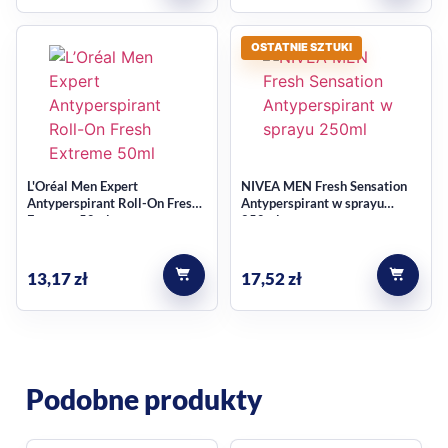
100% wegański skład
kwiatowo-owocowy profil zapachowy
OSTATNIE SZTUKI
praktyczna pojemność 200 ml
Dla kogo będzie odpowiedni
To dobry wybór dla osób, które preferują antyperspirant w
L'Oréal Men Expert
NIVEA MEN Fresh Sensation
sprayu i chcą połączyć funkcję ochronną z przyjemnym,
Antyperspirant Roll-On Fresh
Antyperspirant w sprayu
kobiecym zapachem. Jeśli szukasz produktu z kategorii
Extreme 50ml
250ml
antyperspiranty i dezodoranty
, ten wariant wpisuje się w
codzienne potrzeby związane ze świeżością i komfortem.
13,17
zł
17,52
zł
Najczęstsze pytania
Czy ten produkt jest
Podobne produkty
przeznaczony dla kobiet?