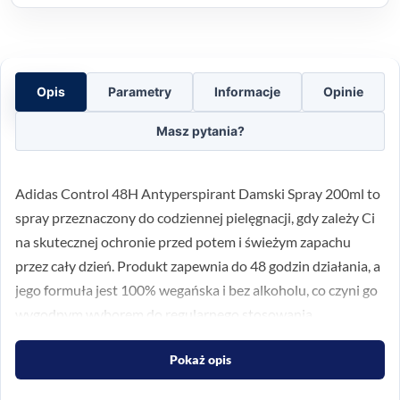
Opis
Parametry
Informacje
Opinie
Masz pytania?
Adidas Control 48H Antyperspirant Damski Spray 200ml to
spray przeznaczony do codziennej pielęgnacji, gdy zależy Ci
na skutecznej ochronie przed potem i świeżym zapachu
przez cały dzień. Produkt zapewnia do 48 godzin działania, a
jego formuła jest 100% wegańska i bez alkoholu, co czyni go
wygodnym wyborem do regularnego stosowania.
Świeżość na cały dzień
Pokaż opis
Ten antyperspirant został stworzony z myślą o kobietach,