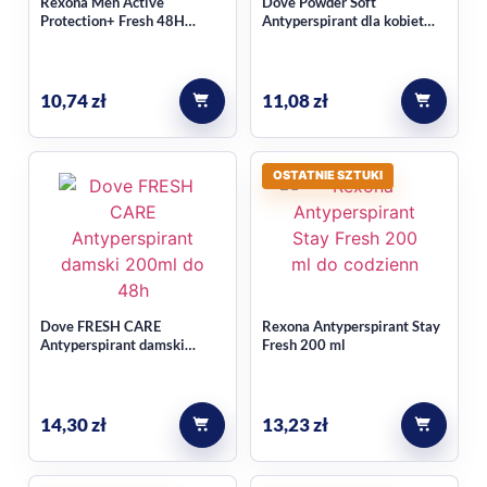
Rexona Men Active
Dove Powder Soft
Protection+ Fresh 48H
Antyperspirant dla kobiet
Antyperspirant spray męski
150 ml
150ml
10,74
zł
11,08
zł
OSTATNIE SZTUKI
Dove FRESH CARE
Rexona Antyperspirant Stay
Antyperspirant damski
Fresh 200 ml
200ml
14,30
zł
13,23
zł