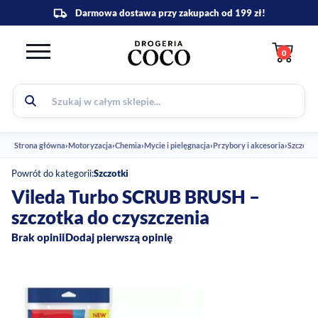
0
Strona główna
›
Motoryzacja
›
Chemia
›
Mycie i pielęgnacja
›
Przybory i akcesoria
›
Szczotki
Powrót do kategorii:
Szczotki
Vileda Turbo SCRUB BRUSH –
szczotka do czyszczenia
Brak opinii
Dodaj pierwszą opinię