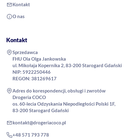
Kontakt
O nas
Kontakt
Sprzedawca
FHU Ola Olga Jankowska
ul. Mikołaja Kopernika 2, 83-200 Starogard Gdański
NIP: 5922250446
REGON: 381269617
Adres do korespondencji, obsługi i zwrotów
Drogeria COCO
os. 60-lecia Odzyskania Niepodległości Polski 1F,
83-200 Starogard Gdański
kontakt@drogeriacoco.pl
+48 571 793 778