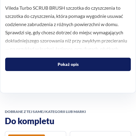
Vileda Turbo SCRUB BRUSH szczotka do czyszczenia to
szczotka do czyszczenia, która pomaga wygodnie usuwać
codzienne zabrudzenia z różnych powierzchni w domu.
Sprawdzi się, gdy chcesz dotrzeć do miejsc wymagających
dokładniejszego szorowania niż przy zwykłym przecieraniu
— na przykład w kuchni, łazience, przy fugach, płytkach,
zlewie, wannie czy kabinie prysznicowej.
Pokaż opis
Do codziennego czyszczenia
wielu powierzchni
To praktyczne akcesorium do regularnego sprzątania tam,
gdzie zbiera się osad, zaschnięty brud i inne uporczywe
DOBRANE Z TEJ SAMEJ KATEGORII LUB MARKI
zabrudzenia. Wytrzymałe włosie wspiera skuteczne
Do kompletu
czyszczenie, a poręczna forma szczotki ułatwia kontrolę
ruchu podczas pracy.