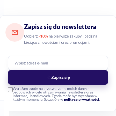
trudno dostępne miejsca wymagające dokładniejszego
czyszczenia
Neutralny wybór do
Zapisz się do newslettera
regularnego sprzątania
Odbierz
-10%
na pierwsze zakupy i bądź na
Vileda Turbo SCRUB BRUSH to poręczna szczotka dla osób,
bieżąco z nowościami oraz promocjami.
które chcą mieć pod ręką praktyczne narzędzie do
codziennych porządków. Jej zadaniem jest wspierać
czyszczenie tam, gdzie sama ściereczka może nie wystarczyć.
Jeśli porównujesz podobne warianty do makijażu twarzy,
Zapisz się
sprawdź też kategorię
Szczotki
.
Wyrażam zgodę na przetwarzanie moich danych
Najczęstsze pytania
osobowych w celu otrzymywania newslettera oraz
informacji handlowych. Zgoda może być wycofana w
każdym momencie. Szczegóły w
polityce prywatności
.
Do jakich powierzchni nadaje się
ta szczotka?