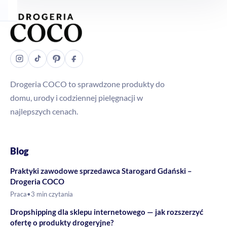
Produkt jest przeznaczony do czyszczenia różnych
powierzchni w domu, w szczególności kuchni, łazienki, fug,
płytek, zlewu, wanny i kabiny prysznicowej.
Czy szczotka jest wygodna w
codziennym użyciu?
Drogeria COCO to sprawdzone produkty do
domu, urody i codziennej pielęgnacji w
Tak, według opisu ma wygodny kształt, który zapewnia
najlepszych cenach.
komfortowe prowadzenie podczas sprzątania i ułatwia pracę
w trudno dostępnych miejscach.
Blog
Praktyki zawodowe sprzedawca Starogard Gdański –
Drogeria COCO
Praca
•
3 min czytania
Dropshipping dla sklepu internetowego — jak rozszerzyć
ofertę o produkty drogeryjne?