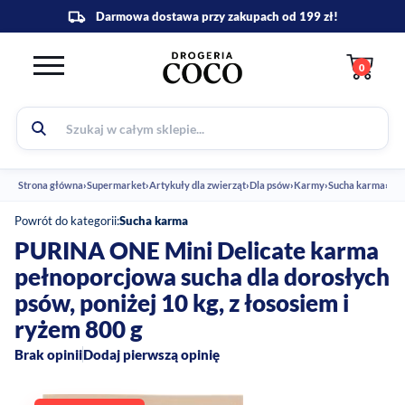
0
Strona główna
›
Supermarket
›
Artykuły dla zwierząt
›
Dla psów
›
Karmy
›
Sucha karma
›
PUR
Powrót do kategorii:
Sucha karma
PURINA ONE Mini Delicate karma
pełnoporcjowa sucha dla dorosłych
psów, poniżej 10 kg, z łososiem i
ryżem 800 g
Brak opinii
Dodaj pierwszą opinię