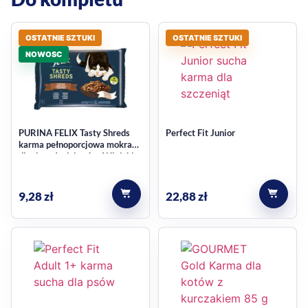
OSTATNIE SZTUKI
OSTATNIE SZTUKI
NOWOSC
PURINA FELIX Tasty Shreds
Perfect Fit Junior
karma pełnoporcjowa mokra
dla dorosłych kotów, Wiejskie
Smaki, 2 x Kaczka, 2 x Indyk, w
sosie 4 x 80 g
9,28
zł
22,88
zł