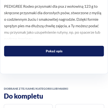
PEDIGREE Rodeo przysmaki dla psa z wołowiną 123 g to
skręcone przysmaki dla dorosłych psów, stworzone z myślą
o codziennym żuciu i smakowitej nagrodzie. Dzięki formie
sprężyn pies ma dłuższą chwilę zajęcia, a Ty możesz podać
mu przysmak jako uzupełnienie rutyny, np. po spacerze lub
podczas treningu.
Smak i forma, które zachęcają
Pokaż opis
do żucia
Rodeo wyróżniają się charakterystycznym, skręconym
kształtem, który zachęca psa do gryzienia. Wariant z
wołowiną to propozycja dla opiekunów, którzy szukają
DOBRANE Z TEJ SAMEJ KATEGORII LUB MARKI
przysmaku łączącego przyjemność jedzenia z prostą,
Do kompletu
codzienną formą podania.
Co znajdziesz w produkcie