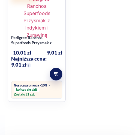
Pedigree Ranchos
Superfoods Przysmak z
Indykiem i żurawiną 70 g
10,01
zł
9,01
zł
Najniższa cena:
9,01
zł
i
Gorąca promocja -10%
kończy się dziś
Zostalo 21 szt.