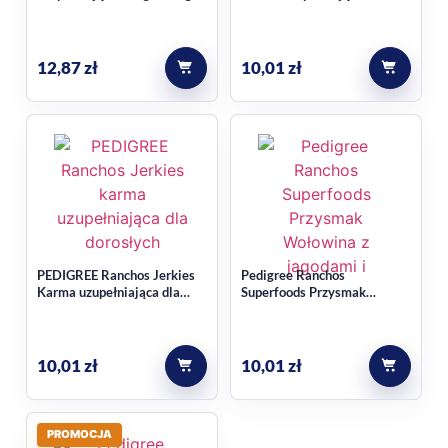
dorosłych psów z kurczakiem
Wariant należy do linii PEDIGREE Rodeo.
70 g
Jeśli szukasz więcej psich przekąsek, sprawdź też kategorię
12,87
zł
10,01
zł
Smakołyki dla psów
.
PEDIGREE Ranchos Jerkies
Pedigree Ranchos
Karma uzupełniająca dla
Superfoods Przysmak
dorosłych psów z wołowiną
Wołowina z jagodami i
70 g
pełnym ziarnem 70 g
10,01
zł
10,01
zł
PROMOCJA