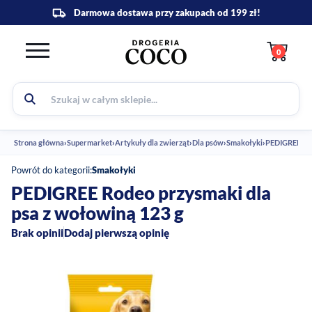
0
Strona główna
›
Supermarket
›
Artykuły dla zwierząt
›
Dla psów
›
Smakołyki
›
PEDIGREE Rod
Powrót do kategorii:
Smakołyki
PEDIGREE Rodeo przysmaki dla
psa z wołowiną 123 g
Brak opinii
Dodaj pierwszą opinię