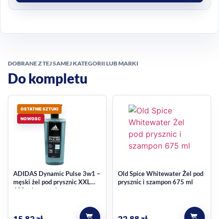
DOBRANE Z TEJ SAMEJ KATEGORII LUB MARKI
Do kompletu
OSTATNIE SZTUKI
NOWOSC
ADIDAS Dynamic Pulse 3w1 –
Old Spice Whitewater Żel pod
męski żel pod prysznic XXL
prysznic i szampon 675 ml
600 ml z pompką
15,82
zł
22,88
zł