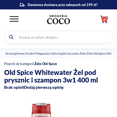
0
Strona główna
›
Uroda
›
Pielęgnacja
›
Ciało
›
Kąpiel i prysznic
›
Żele
›
Żele Old Spice
›
Old Spic
Powrót do kategorii:
Żele Old Spice
Old Spice Whitewater Żel pod
prysznic i szampon 3w1 400 ml
Brak opinii
Dodaj pierwszą opinię