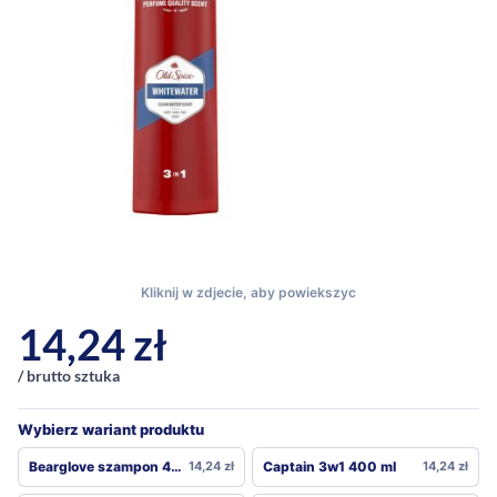
14,24
zł
/ brutto sztuka
Wybierz wariant produktu
Bearglove szampon 400 ml
14,24
zł
Captain 3w1 400 ml
14,24
zł