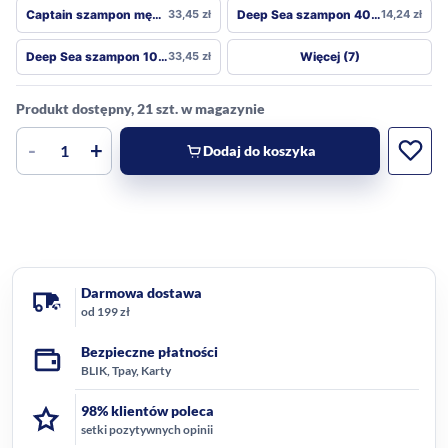
Captain szampon mężczyzn 3w1 1000 ml
33,45
zł
Deep Sea szampon 400 ml
14,24
zł
Więcej (7)
Deep Sea szampon 1000 ml
33,45
zł
Produkt dostępny, 21 szt. w magazynie
-
+
Dodaj do koszyka
Darmowa dostawa
od 199 zł
Bezpieczne płatności
BLIK, Tpay, Karty
98% klientów poleca
setki pozytywnych opinii