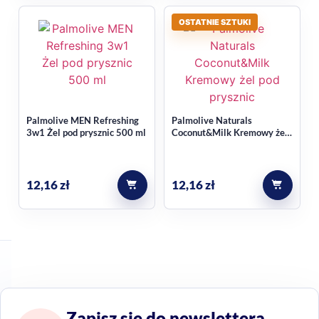
OSTATNIE SZTUKI
Palmolive MEN Refreshing
Palmolive Naturals
3w1 Żel pod prysznic 500 ml
Coconut&Milk Kremowy żel
pod prysznic 500 ml
12,16
zł
12,16
zł
Zapisz się do newslettera