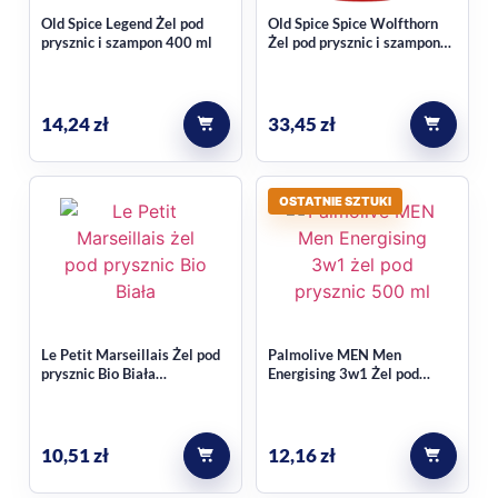
Old Spice Legend Żel pod
Old Spice Spice Wolfthorn
prysznic i szampon 400 ml
Żel pod prysznic i szampon
1000 ml
14,24
zł
33,45
zł
OSTATNIE SZTUKI
Le Petit Marseillais Żel pod
Palmolive MEN Men
prysznic Bio Biała
Energising 3w1 Żel pod
Brzoskwinia i Nektarynka
prysznic 500 ml
400 ml
10,51
zł
12,16
zł