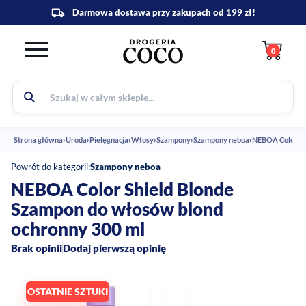
0
Strona główna
›
Uroda
›
Pielęgnacja
›
Włosy
›
Szampony
›
Szampony neboa
›
NEBOA Color Sh
Powrót do kategorii:
Szampony neboa
NEBOA Color Shield Blonde
Szampon do włosów blond
ochronny 300 ml
Brak opinii
Dodaj pierwszą opinię
OSTATNIE SZTUKI