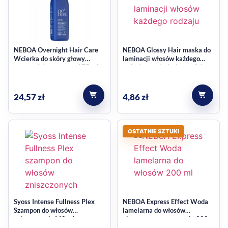
NEBOA Overnight Hair Care
NEBOA Glossy Hair maska do
Wcierka do skóry głowy
laminacji włosów każdego
wzmacniająca na noc 175 ml
rodzaju, wygładzająca, efekt
tafli wody 25 ml
24,57
zł
4,86
zł
OSTATNIE SZTUKI
Syoss Intense Fullness Plex
NEBOA Express Effect Woda
Szampon do włosów
lamelarna do włosów
zniszczonych 440 ml
ekspresowa regeneracja 200
ml