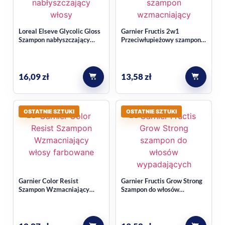
Loreal Elseve Glycolic Gloss
Garnier Fructis 2w1
Szampon nabłyszczający
Przeciwłupieżowy szampon
włosy z kwasem glikolowym
wzmacniający 400ml
400ml
16,09
zł
13,58
zł
OSTATNIE SZTUKI
OSTATNIE SZTUKI
Garnier Color Resist
Garnier Fructis Grow Strong
Szampon Wzmacniający
Szampon do włosów
włosy farbowane 400ml
wypadających 400ml