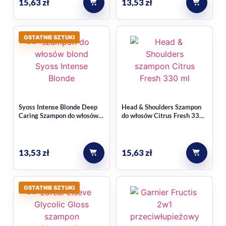
15,63
zł
13,53
zł
OSTATNIE SZTUKI
Syoss Intense Blonde Deep
Head & Shoulders Szampon
Caring Szampon do włosów
do włosów Citrus Fresh 330
blond 440 ml
ml
13,53
zł
15,63
zł
OSTATNIE SZTUKI