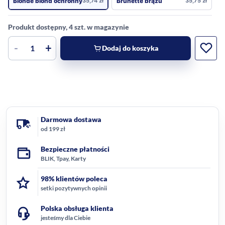
Blonde blond ochronny
35,74
zł
Brunette brązu
35,75
zł
Produkt dostępny, 4 szt. w magazynie
-
+
Dodaj do koszyka
Darmowa dostawa
od 199 zł
Bezpieczne płatności
BLIK, Tpay, Karty
98% klientów poleca
setki pozytywnych opinii
Polska obsługa klienta
jesteśmy dla Ciebie