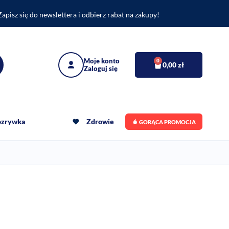
Zapisz się do newslettera i odbierz rabat na zakupy!
0
0,00
zł
rozrywka
Zdrowie
GORĄCA PROMOCJA