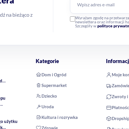
tera
dź na bieżąco z
Wyrażam zgodę na przetwarz
newslettera oraz informacji
Szczegóły w
polityce prywatn
Kategorie
Informacj
Dom i Ogród
Moje ko
rd
Supermarket
Zamówie
 COCO
Dziecko
Zwroty i
epu
Uroda
Płatnośc
produkty
Kultura i rozrywka
Dropshi
go użytku
ak
Zdrowie