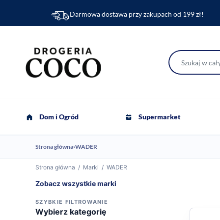
Darmowa dostawa przy zakupach od 199 zł!
Dom i Ogród
Supermarket
Strona główna
›
WADER
Strona główna
/
Marki
/
WADER
Zobacz wszystkie marki
SZYBKIE FILTROWANIE
Wybierz kategorię