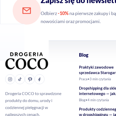
Zapisz się do newslet
Odbierz
-10%
na pierwsze zakupy i bą
nowościami oraz promocjami.
Blog
Praktyki zawodowe
sprzedawca Staroga
Gdański – Drogeria
Praca
•
3 min czytania
Dropshipping dla skl
Drogeria COCO to sprawdzone
internetowego — jak
rozszerzyć ofertę o 
produkty do domu, urody i
Blog
•
4 min czytania
drogeryjne?
codziennej pielęgnacji w
Produkty codzienne
najlepszych cenach.
w dropshippingu — j