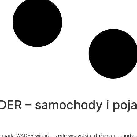
ER – samochody i poja
e marki WADER widać przede wszystkim duże samochody pla