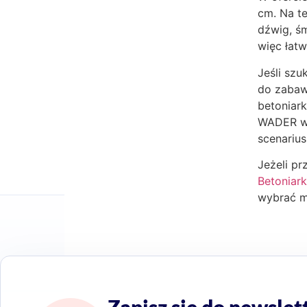
cm. Na te
dźwig, ś
więc łat
Jeśli sz
do zabaw
betoniar
WADER w 
scenarius
Jeżeli p
Betoniark
wybrać m