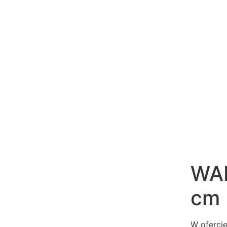
WAD
cm
W oferci