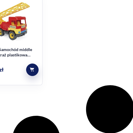
Samochód middle
traż plastikowa
zł