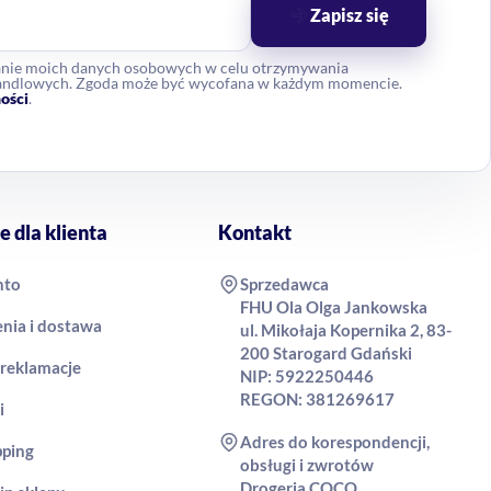
Zapisz się
anie moich danych osobowych w celu otrzymywania
 handlowych. Zgoda może być wycofana w każdym momencie.
ości
.
e dla klienta
Kontakt
nto
Sprzedawca
FHU Ola Olga Jankowska
nia i dostawa
ul. Mikołaja Kopernika 2, 83-
200 Starogard Gdański
 reklamacje
NIP: 5922250446
REGON: 381269617
i
Adres do korespondencji,
pping
obsługi i zwrotów
Drogeria COCO