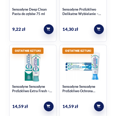
Sensodyne Deep Clean
Sensodyne ProSzkliwo
Pasta do zębów 75 ml
Delikatne Wybielanie –
Pasta do zębów XXL 100
ml
9,22
zł
14,30
zł
OSTATNIE SZTUKI
OSTATNIE SZTUKI
Sensodyne Sensodyne
Sensodyne Sensodyne
ProSzkliwo Extra Fresh –
ProSzkliwo Ochrona
Wzmacniająca pasta do
Dziąseł – pasta do zębów
zębów dla zdrowego
75 ml
szkliwa
14,59
zł
14,59
zł