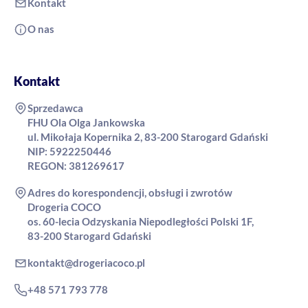
Kontakt
O nas
Kontakt
Sprzedawca
FHU Ola Olga Jankowska
ul. Mikołaja Kopernika 2, 83-200 Starogard Gdański
NIP: 5922250446
REGON: 381269617
Adres do korespondencji, obsługi i zwrotów
Drogeria COCO
os. 60-lecia Odzyskania Niepodległości Polski 1F,
83-200 Starogard Gdański
kontakt@drogeriacoco.pl
+48 571 793 778