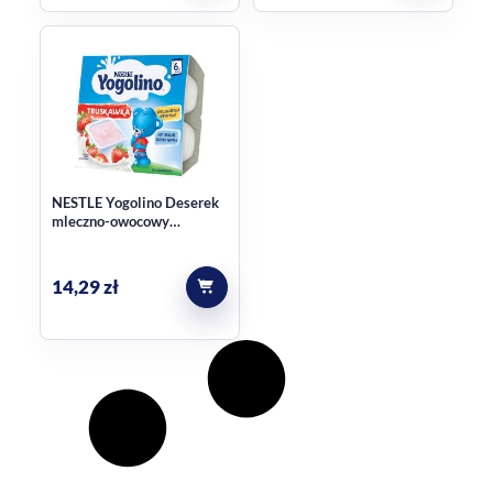
NESTLE Yogolino Deserek
mleczno-owocowy
truskawka po 6. miesiącu
(4 x 100 g) 400 g
14,29
zł