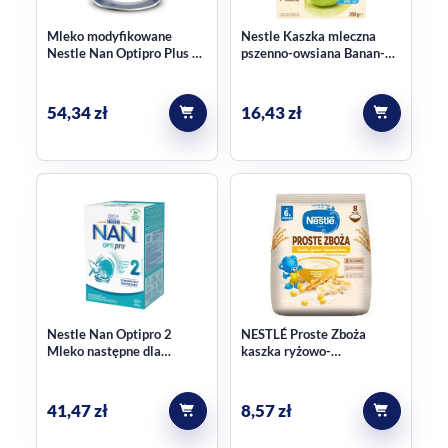
Mleko modyfikowane
Nestle Kaszka mleczna
Nestle Nan Optipro Plus 4
pszenno-owsiana Banan-
800 g
Gruszka po 6. miesiącu
200g
54,34
zł
16,43
zł
Nestle Nan Optipro 2
NESTLÉ Proste Zboża
Mleko następne dla
kaszka ryżowo-
niemowląt po 6 miesiącu
kukurydziana banan
650 g
bezmleczna po 6 m-cu 144
g
41,47
zł
8,57
zł