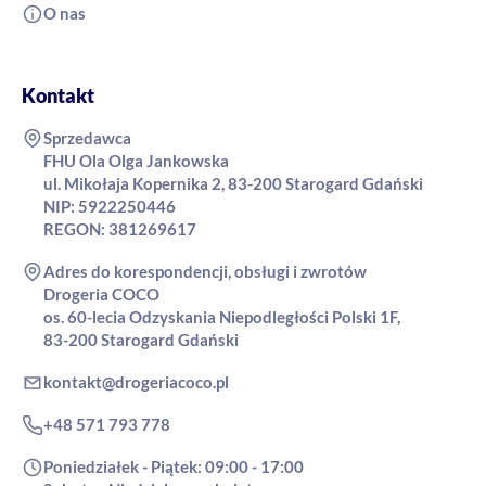
O nas
Kontakt
Sprzedawca
FHU Ola Olga Jankowska
ul. Mikołaja Kopernika 2, 83-200 Starogard Gdański
NIP: 5922250446
REGON: 381269617
Adres do korespondencji, obsługi i zwrotów
Drogeria COCO
os. 60-lecia Odzyskania Niepodległości Polski 1F,
83-200 Starogard Gdański
kontakt@drogeriacoco.pl
+48 571 793 778
Poniedziałek - Piątek: 09:00 - 17:00