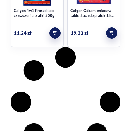
Calgon 4w1 Proszek do
Calgon Odkamieniacz w
czyszczenia pralki 500g
tabletkach do pralek 15
szt.
11,24
zł
19,33
zł