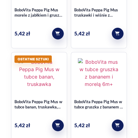
BoboVita Peppa Pig Mus
BoboVita Peppa Pig Mus
morele z jabłkiem i gruszką
truskawki i wiśnie z
po 6 miesiącu 100g
bananem po 6 miesiącu
100g
5,42
zł
5,42
zł
OSTATNIE SZTUKI
BoboVita Peppa Pig Mus w
BoboVita Peppa Pig Mus w
tubce banan, truskawka,
tubce gruszka z bananem i
kiwi 6m+ 100g
morelą 6m+ 100g
5,42
zł
5,42
zł