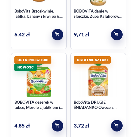
BoboVita Brzoskwinie,
BOBOVITA danie w
jabłka, banany i kiwi po 6.
słoiczku, Zupa Kalafiorowa
m-cu 190g
z Żółtkiem i
Ziemniaczkami, po 12.
miesiącu 250 g
6,42
zł
9,71
zł
OSTATNIE SZTUKI
OSTATNIE SZTUKI
NOWOSC
BOBOVITA deserek w
BoboVita DRUGIE
tubce, Morele z jabłkiem i
ŚNIADANKO Owoce z
gruszką, 6m+ 80 g
kaszką morela jabłko
banan z kaszką jaglaną i
żytnią po 6 miesiącu 100g
4,85
zł
3,72
zł