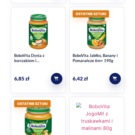
OSTATNIE SZTUKI
BoboVita Dynia z
BoboVita Jabłko, Banany i
kurczakiem i
Pomarańcze 6m+ 190g
ziemniaczkami po 6
miesiącu 190 g
6,85
zł
6,42
zł
OSTATNIE SZTUKI