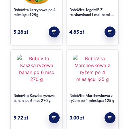
BoboVita Jarzynowa po 4
BoboVita JogoMi! Z
miesiącu 125g
truskawkami i malinami po
8 miesiącu 80g
5,28
zł
4,85
zł
BoboVita Kaszka ryżowa
BoboVita Marchewkowa z
banan, po 6 msc 270 g
ryżem po 4 miesiącu 125 g
9,72
zł
3,00
zł