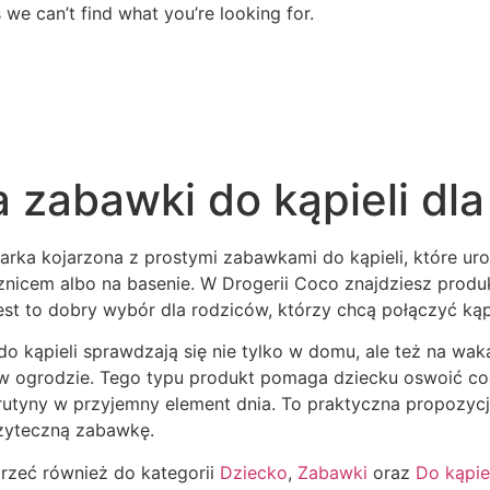
 we can’t find what you’re looking for.
a zabawki do kąpieli dla
marka kojarzona z prostymi zabawkami do kąpieli, które u
znicem albo na basenie. W Drogerii Coco znajdziesz produ
est to dobry wybór dla rodziców, którzy chcą połączyć ką
do kąpieli sprawdzają się nie tylko w domu, ale też na w
w ogrodzie. Tego typu produkt pomaga dziecku oswoić cod
rutyny w przyjemny element dnia. To praktyczna propozycj
użyteczną zabawkę.
jrzeć również do kategorii
Dziecko
,
Zabawki
oraz
Do kąpie