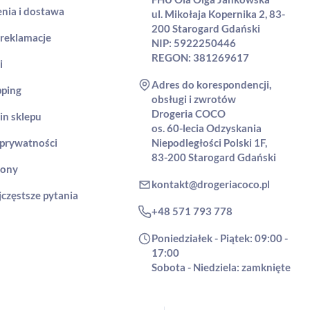
nia i dostawa
ul. Mikołaja Kopernika 2, 83-
200 Starogard Gdański
 reklamacje
NIP: 5922250446
REGON: 381269617
i
Adres do korespondencji,
pping
obsługi i zwrotów
Drogeria COCO
in sklepu
os. 60-lecia Odzyskania
 prywatności
Niepodległości Polski 1F,
83-200 Starogard Gdański
rony
kontakt@drogeriacoco.pl
jczęstsze pytania
+48 571 793 778
Poniedziałek - Piątek: 09:00 -
17:00
Sobota - Niedziela: zamknięte