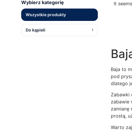
Wybierz kategorię
It seems
Wszystkie produkty
Do kąpieli
1
Baj
Baja to 
pod prys
dlatego j
Zabawki 
zabawie 
zamianę 
prostą, 
Warto za