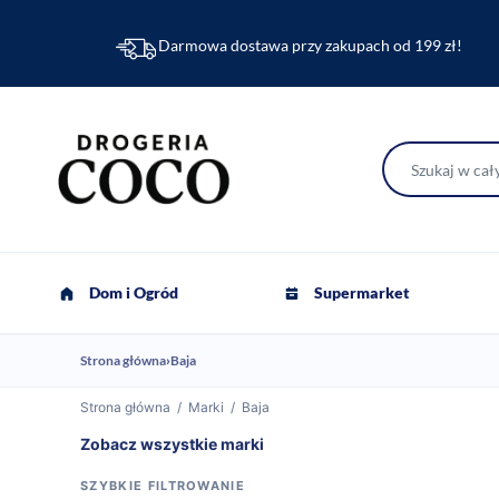
Darmowa dostawa przy zakupach od 199 zł!
Dom i Ogród
Supermarket
Strona główna
›
Baja
Strona główna
/
Marki
/
Baja
Zobacz wszystkie marki
SZYBKIE FILTROWANIE