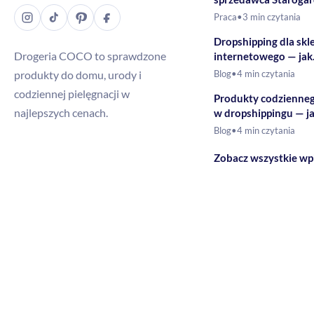
Gdański – Drogeria
Praca
•
3 min czytania
Dropshipping dla skl
Drogeria COCO to sprawdzone
internetowego — jak
rozszerzyć ofertę o 
produkty do domu, urody i
Blog
•
4 min czytania
drogeryjne?
codziennej pielęgnacji w
Produkty codzienne
najlepszych cenach.
w dropshippingu — j
budować ofertę?
Blog
•
4 min czytania
Zobacz wszystkie wp