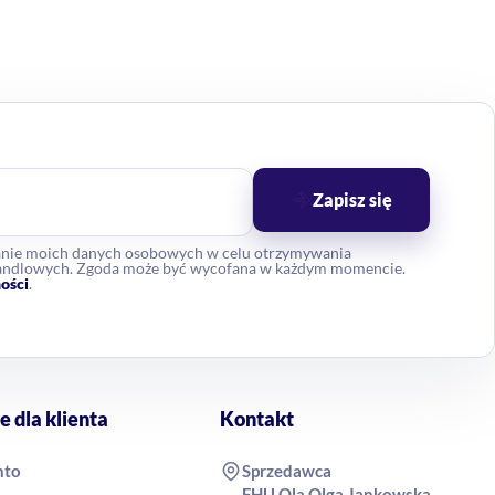
Zapisz się
anie moich danych osobowych w celu otrzymywania
 handlowych. Zgoda może być wycofana w każdym momencie.
ości
.
e dla klienta
Kontakt
nto
Sprzedawca
FHU Ola Olga Jankowska