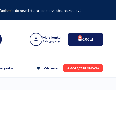
Zapisz się do newslettera i odbierz rabat na zakupy!
0
0,00
zł
rozrywka
Zdrowie
GORĄCA PROMOCJA