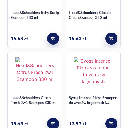
Nanieś odpowiednią ilość produktu na mokre włosy,
wmasuj w skórę głowy do powstania piany, a następnie
Head&Schoulders Itchy Scalp
Head&Schoulders Classic
Szampon 330 ml
Clean Szampon 330 ml
dokładnie spłucz wodą. W razie potrzeby powtórz czynność.
Najczęstsze pytania
15,63
zł
15,63
zł
Czy ten produkt łączy szampon i
odżywkę?
Tak, Head&Schoulders Classic Clean 2w1 Szampon 330 ml to
formuła łącząca funkcję szamponu i odżywki w jednym
produkcie.
Czy nadaje się do codziennego
Head&Schoulders Citrus
Syoss Intense Rizos Szampon
Fresh 2w1 Szampon 330 ml
do włosów kręconych i
stosowania?
falowanych 440ml
Tak, w kontekście produktu wskazano, że jest odpowiedni do
15,63
zł
13,53
zł
codziennego stosowania.