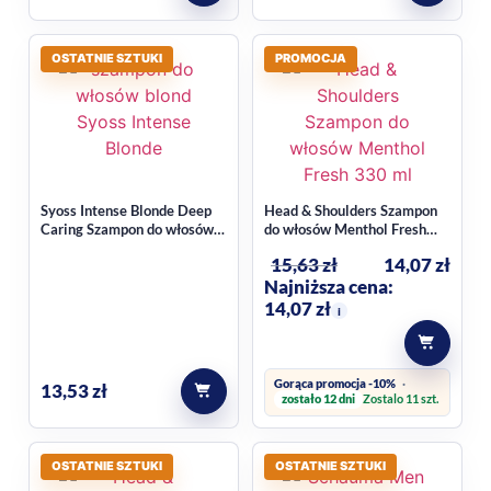
OSTATNIE SZTUKI
PROMOCJA
Syoss Intense Blonde Deep
Head & Shoulders Szampon
Caring Szampon do włosów
do włosów Menthol Fresh
blond 440 ml
330 ml
15,63
zł
14,07
zł
Najniższa cena:
14,07
zł
i
Gorąca promocja -10%
13,53
zł
zostało 12 dni
Zostalo 11 szt.
OSTATNIE SZTUKI
OSTATNIE SZTUKI