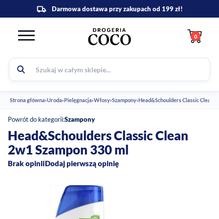
0
Strona główna
›
Uroda
›
Pielęgnacja
›
Włosy
›
Szampony
›
Head&Schoulders Classic Clean 
Powrót do kategorii:
Szampony
Head&Schoulders Classic Clean
2w1 Szampon 330 ml
Brak opinii
Dodaj pierwszą opinię