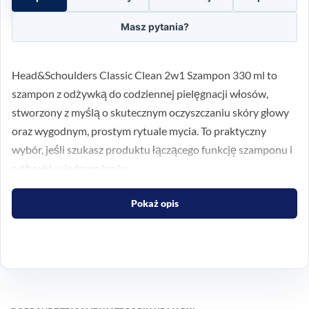
Masz pytania?
Head&Schoulders Classic Clean 2w1 Szampon 330 ml to
szampon z odżywką do codziennej pielęgnacji włosów,
stworzony z myślą o skutecznym oczyszczaniu skóry głowy
oraz wygodnym, prostym rytuale mycia. To praktyczny
wybór, jeśli szukasz produktu łączącego funkcję szamponu i
odżywki w jednym kroku.
Formuła Classic Clean wspiera usuwanie nadmiaru sebum i
Pokaż opis
zanieczyszczeń, a jednocześnie pomaga pozostawić włosy
miękkie, gładkie i łatwiejsze do rozczesywania. Produkt
nadaje się do codziennego stosowania i dobrze wpisuje się w
rutynę osób, które cenią szybkie, a zarazem kompleksowe
rozwiązania. Zobacz też inne
szampony
dostępne w naszej
ofercie.