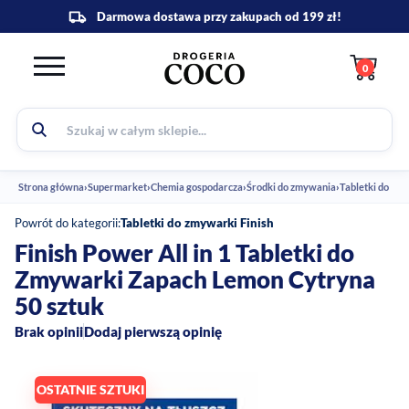
0
Strona główna
›
Supermarket
›
Chemia gospodarcza
›
Środki do zmywania
›
Tabletki do zm
Powrót do kategorii:
Tabletki do zmywarki Finish
Finish Power All in 1 Tabletki do
Zmywarki Zapach Lemon Cytryna
50 sztuk
Brak opinii
Dodaj pierwszą opinię
OSTATNIE SZTUKI