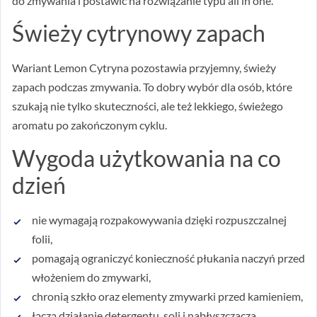
do zmywania i postawić na rozwiązanie typu all in one.
Świeży cytrynowy zapach
Wariant Lemon Cytryna pozostawia przyjemny, świeży
zapach podczas zmywania. To dobry wybór dla osób, które
szukają nie tylko skuteczności, ale też lekkiego, świeżego
aromatu po zakończonym cyklu.
Wygoda użytkowania na co
dzień
nie wymagają rozpakowywania dzięki rozpuszczalnej
folii,
pomagają ograniczyć konieczność płukania naczyń przed
włożeniem do zmywarki,
chronią szkło oraz elementy zmywarki przed kamieniem,
łączą działanie detergentu, soli i nabłyszczacza,