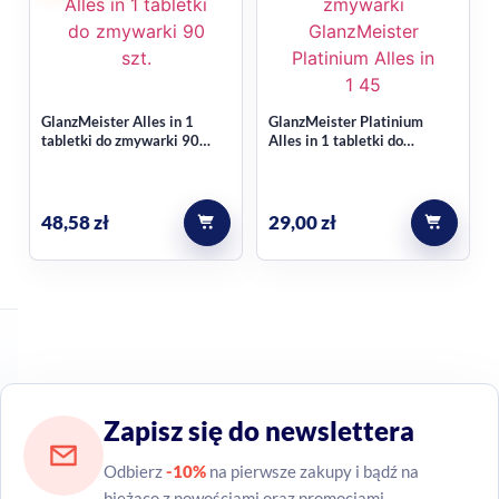
GlanzMeister Alles in 1
GlanzMeister Platinium
tabletki do zmywarki 90
Alles in 1 tabletki do
sztuk
zmywarki 45 sztuk
48,58
zł
29,00
zł
Zapisz się do newslettera
Odbierz
-10%
na pierwsze zakupy i bądź na
bieżąco z nowościami oraz promocjami.