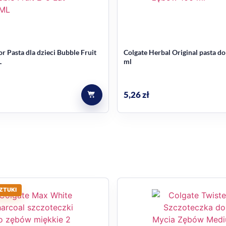
or Pasta dla dzieci Bubble Fruit
Colgate Herbal Original pasta d
L
ml
5,26
zł
ZTUKI