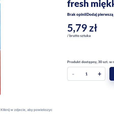
fresh miękk
Brak opinii
Dodaj pierwszą 
5,79
zł
/ brutto sztuka
Produkt dostępny, 30 szt. w
-
+