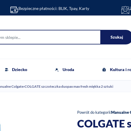
Bezpieczne płatności: BLIK, Tpay, Karty
Szukaj
Dziecko
Uroda
Kultura i 
nualne Colgate
›
COLGATE szczoteczka duopax max fresh miękka 2 sztuki
Powrót do kategorii:
Manualne 
COLGATE s