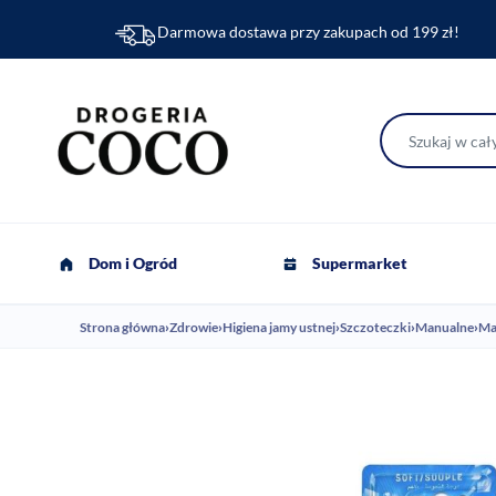
Darmowa dostawa przy zakupach od 199 zł!
Dom i Ogród
Supermarket
Strona główna
›
Zdrowie
›
Higiena jamy ustnej
›
Szczoteczki
›
Manualne
›
Ma