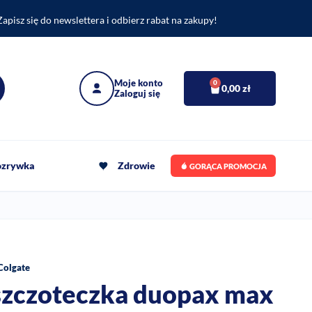
Zapisz się do newslettera i odbierz rabat na zakupy!
0
0,00
zł
rozrywka
Zdrowie
GORĄCA PROMOCJA
Colgate
zczoteczka duopax max