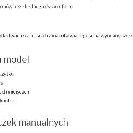
karmów bez zbędnego dyskomfortu.
dla dwóch osób. Taki format ułatwia regularną wymianę szczo
n model
użytku
ia
ych miejscach
kontroli
eczek manualnych