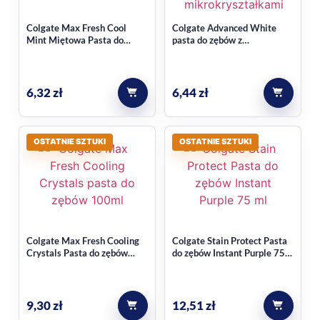
Colgate Max Fresh Cool
Colgate Advanced White
Mint Miętowa Pasta do
pasta do zębów z
zębów 100 ml
mikrokryształkami 100 ml
6,32
zł
6,44
zł
OSTATNIE SZTUKI
OSTATNIE SZTUKI
Colgate Max Fresh Cooling
Colgate Stain Protect Pasta
Crystals Pasta do zębów
do zębów Instant Purple 75
100ml
ml
9,30
zł
12,51
zł