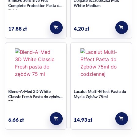
Elmex® Sensitive Plus
Colgate Szczoteczka Max
zwracają uwagę na przebarwienia powstające w codziennym
Complete Protection Pasta do
White Medium
użytkowaniu. Pasta została opisana jako produkt
Zębów
pomagający w ochronie przed osadami i w przywracaniu
naturalnej bieli zębów, bez komplikowania codziennej
17,88
zł
4,20
zł
higieny.
przeznaczona dla dorosłych
działanie ukierunkowane na przebarwienia i wybielanie
z dodatkiem aktywnego węgla
pełnowymiarowe opakowanie 75 ml
naturalny smak do codziennego stosowania
Jak wybrać ten wariant
Blend-A-Med 3D White
Lacalut Multi-Effect Pasta do
Classic Fresh Pasta do zębów
Mycia Zębów 75ml
75 ml
Jeśli szukasz pasty do zębów z segmentu wybielającego, a
jednocześnie zależy Ci na produkcie z węglem, ten wariant
6,66
zł
14,93
zł
łączy oba te kierunki w jednej formule. To dobry wybór do
codziennej rutyny, szczególnie gdy chcesz postawić na