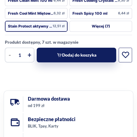
Fresh Clean Mint 100 ml
6,44
zł
Fresh Cooling Crystals 100 ml
9,30
zł
Fresh Cool Mint Miętowa 100 ml
6,32
zł
Fresh Spicy 100 ml
6,44
zł
Więcej (7)
Stain Protect aktywny węgiel 75 ml
12,51
zł
Produkt dostępny, 7 szt. w magazynie
-
+
Dodaj do koszyka
Darmowa dostawa
od 199 zł
Bezpieczne płatności
BLIK, Tpay, Karty