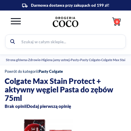
0
Strona główna
›
Zdrowie
›
Higiena jamy ustnej
›
Pasty
›
Pasty Colgate
›
Colgate Max Stain P
Powrót do kategorii:
Pasty Colgate
Colgate Max Stain Protect +
aktywny węgiel Pasta do zębów
75ml
Brak opinii
Dodaj pierwszą opinię