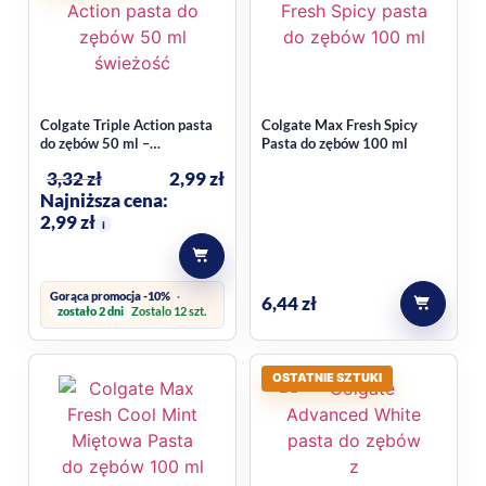
Pasta ma też naturalny smak i pojemność 75 ml.
Colgate Triple Action pasta
Colgate Max Fresh Spicy
do zębów 50 ml –
Pasta do zębów 100 ml
kompleksowa ochrona i
3,32
zł
2,99
zł
higiena
Najniższa cena:
2,99
zł
i
Gorąca promocja -10%
6,44
zł
zostało 2 dni
Zostalo 12 szt.
OSTATNIE SZTUKI