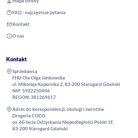
Mapa strony
FAQ - najczęstsze pytania
Kontakt
O nas
Kontakt
Sprzedawca
FHU Ola Olga Jankowska
ul. Mikołaja Kopernika 2, 83-200 Starogard Gdański
NIP: 5922250446
REGON: 381269617
Adres do korespondencji, obsługi i zwrotów
Drogeria COCO
os. 60-lecia Odzyskania Niepodległości Polski 1F,
83-200 Starogard Gdański