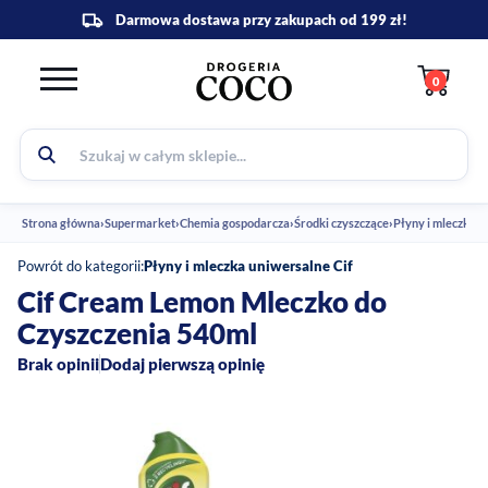
0
Strona główna
›
Supermarket
›
Chemia gospodarcza
›
Środki czyszczące
›
Powrót do kategorii:
Płyny i mleczka uniwersalne Cif
Cif Cream Lemon Mleczko do
Czyszczenia 540ml
Brak opinii
Dodaj pierwszą opinię