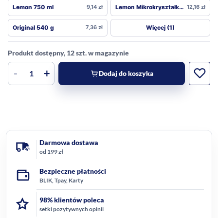
Lemon 750 ml
9,14
zł
Lemon Mikrokryształkami 780 g
12,16
zł
Więcej (1)
Original 540 g
7,36
zł
Produkt dostępny, 12 szt. w magazynie
-
+
Dodaj do koszyka
Darmowa dostawa
od 199 zł
Bezpieczne płatności
BLIK, Tpay, Karty
98% klientów poleca
setki pozytywnych opinii