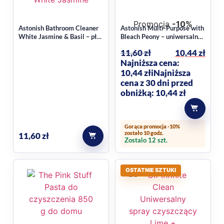
Promocja
-10%
Astonish Bathroom Cleaner
Astonish Multi-Purpose with
White Jasmine & Basil – płyn
Bleach Peony – uniwersalny
do czyszczenia łazienki 750
płyn do czyszczenia z
11,60
zł
10,44
zł
ml
wybielaczem 750 ml
Najniższa cena:
10,44
zł
i
Najniższa
cena z 30 dni przed
obniżką: 10,44 zł
Gorąca promocja -10%
zostało 10 godz.
11,60
zł
Zostalo 12 szt.
OSTATNIE SZTUKI