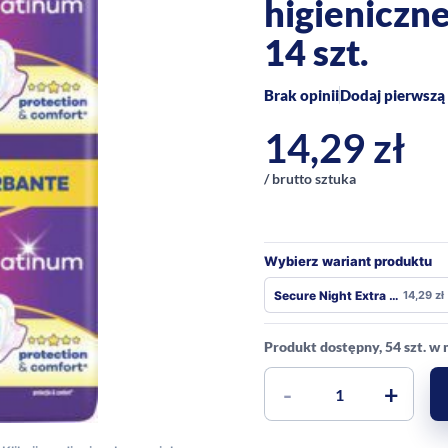
higieniczne
14 szt.
Brak opinii
Dodaj pierwszą 
14,29
zł
/ brutto sztuka
Wybierz wariant produktu
Secure Night Extra 8 szt
14,29
zł
Produkt dostępny, 54 szt. w
-
+