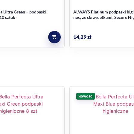
ta Ultra Green – podpaski
ALWAYS Platinum podpaski higi
 10 sztuk
noc, ze skrzydełkami, Secure Nig
szt.
14,29
zł
NOWOSC