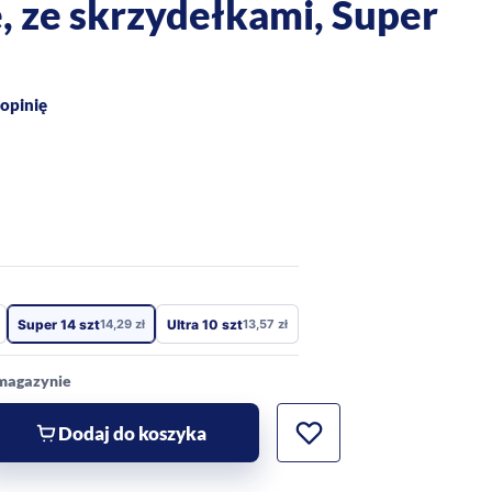
, ze skrzydełkami, Super
opinię
Super 14 szt
14,29
zł
Ultra 10 szt
13,57
zł
 magazynie
Dodaj do koszyka