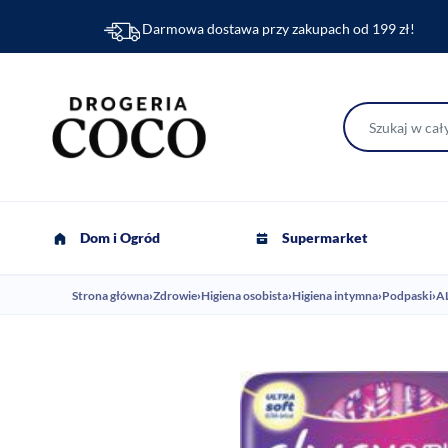
Darmowa dostawa przy zakupach od 199 zł!
Dom i Ogród
Supermarket
Strona główna
›
Zdrowie
›
Higiena osobista
›
Higiena intymna
›
Podpaski
›
AL