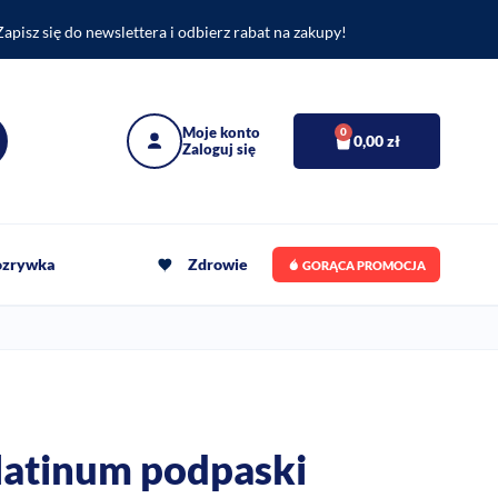
Zapisz się do newslettera i odbierz rabat na zakupy!
0
0,00
zł
rozrywka
Zdrowie
GORĄCA PROMOCJA
atinum podpaski