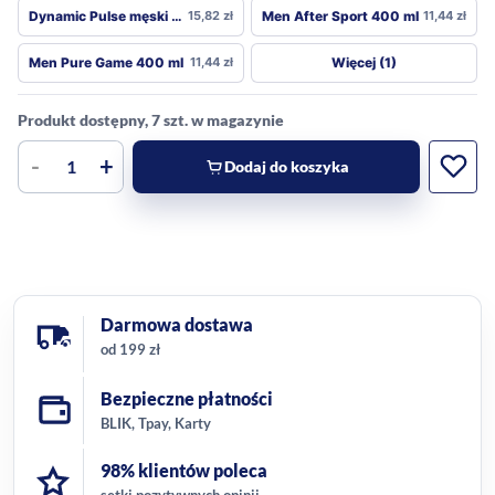
Dynamic Pulse męski XXL 600 ml
15,82
zł
Men After Sport 400 ml
11,44
zł
Więcej (1)
Men Pure Game 400 ml
11,44
zł
Produkt dostępny, 7 szt. w magazynie
-
+
Dodaj do koszyka
Darmowa dostawa
od 199 zł
Bezpieczne płatności
BLIK, Tpay, Karty
98% klientów poleca
setki pozytywnych opinii