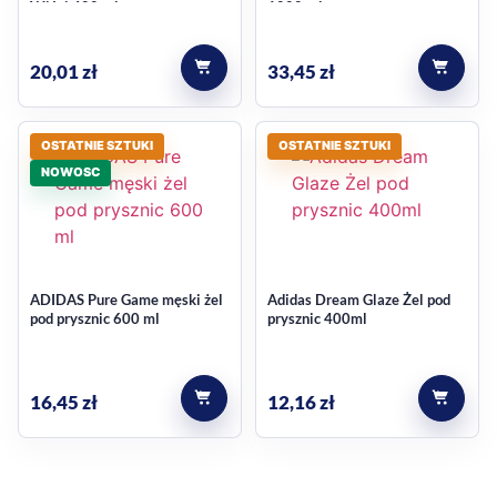
Wiśni 400 ml
1000 ml
które lubią czyste, męskie kompozycje zapachowe i chcą, by
żel pod prysznic zostawiał po sobie uczucie świeżości.
20,01
zł
33,45
zł
Komfort dla skóry i wygoda
stosowania
OSTATNIE SZTUKI
OSTATNIE SZTUKI
NOWOSC
Formuła została opisana jako delikatnie oczyszczająca oraz
odpowiednia także dla skóry wrażliwej. W codziennym
użytkowaniu oznacza to produkt nastawiony na zwykłą
rutynę mycia, bez zbędnej komplikacji, a jednocześnie z
ADIDAS Pure Game męski żel
Adidas Dream Glaze Żel pod
pod prysznic 600 ml
prysznic 400ml
naciskiem na komfort skóry.
Wybór zgodny z codziennym
16,45
zł
12,16
zł
stylem życia
formuła 3w1 do ciała, twarzy i włosów