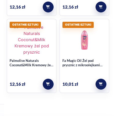
12,16
zł
12,16
zł
OSTATNIE SZTUKI
OSTATNIE SZTUKI
Palmolive Naturals
Fa Magic Oil Żel pod
Coconut&Milk Kremowy żel
prysznic z mikroolejkami
pod prysznic 500 ml
Pink Jasmine 400ml
12,16
zł
10,01
zł