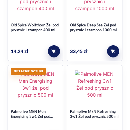
testowana dermatologicznie i jest odpowiednia także dla
skóry wrażliwej.
Jeśli szukasz innych produktów do codziennej pielęgnacji
Old Spice Wolfthorn Żel pod
Old Spice Deep Sea Żel pod
prysznic i szampon 400 ml
prysznic i szampon 1000 ml
pod prysznicem, sprawdź też kategorię
żele pod prysznic
.
14,24
zł
33,45
zł
OSTATNIE SZTUKI
Palmolive MEN Men
Palmolive MEN Refreshing
Energising 3w1 Żel pod
3w1 Żel pod prysznic 500 ml
prysznic 500 ml