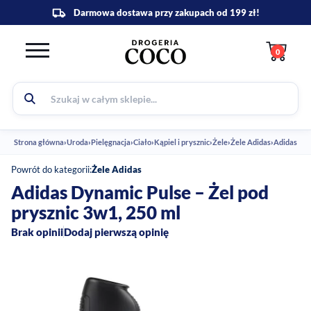
0
Strona główna
›
Uroda
›
Pielęgnacja
›
Ciało
›
Kąpiel i prysznic
›
Żele
›
Żele Adidas
›
Adidas Dyn
Powrót do kategorii:
Żele Adidas
Adidas Dynamic Pulse – Żel pod
prysznic 3w1, 250 ml
Brak opinii
Dodaj pierwszą opinię