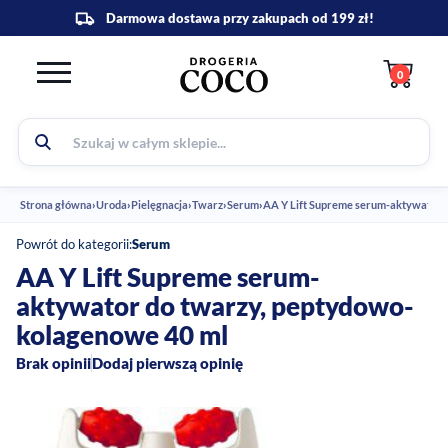
0
Strona główna
›
Uroda
›
Pielęgnacja
›
Twarz
›
Serum
›
AA Y Lift Supreme serum-aktywator 
Powrót do kategorii:
Serum
AA Y Lift Supreme serum-
aktywator do twarzy, peptydowo-
kolagenowe 40 ml
Brak opinii
Dodaj pierwszą opinię