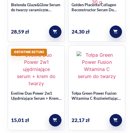
Bielenda Glaze&Glow Serum
Golden Placenta Collagen
do twarzy ceramiczne
Reconstructor Serum Do
nawilżająco-rozświetlające
Twarzy 30 g
30ml
28,59
zł
24,30
zł
OSTATNIE SZTUKI
Eveline Duo Power 2w1
Tołpa Green Power Fusion
Ujędrniające Serum + Krem
Witamina C Rozświetlające
przeciwzmarszczkowy do
serum do twarzy 30ml
twarzy 18 ml
15,01
zł
22,17
zł