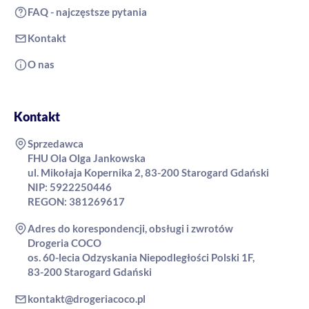
FAQ - najczęstsze pytania
Kontakt
O nas
Kontakt
Sprzedawca
FHU Ola Olga Jankowska
ul. Mikołaja Kopernika 2, 83-200 Starogard Gdański
NIP: 5922250446
REGON: 381269617
Adres do korespondencji, obsługi i zwrotów
Drogeria COCO
os. 60-lecia Odzyskania Niepodległości Polski 1F,
83-200 Starogard Gdański
kontakt@drogeriacoco.pl