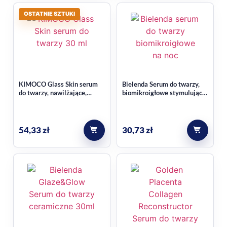
OSTATNIE SZTUKI
KIMOCO Glass Skin serum
Bielenda Serum do twarzy,
do twarzy, nawilżające,
biomikroigłowe stymulująco-
nadające promienny wygląd
nawilżające na noc 30ml
skórze 30 ml
54,33
zł
30,73
zł