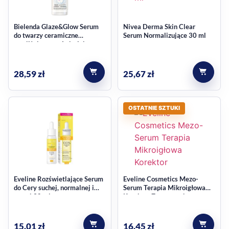
Bielenda Glaze&Glow Serum
Nivea Derma Skin Clear
do twarzy ceramiczne
Serum Normalizujące 30 ml
nawilżająco-rozświetlające
30ml
28,59
zł
25,67
zł
OSTATNIE SZTUKI
Eveline Rozświetlające Serum
Eveline Cosmetics Mezo-
do Cery suchej, normalnej i
Serum Terapia Mikroigłowa
szarej 30 ml
Korektor Zmarszczek
15,01
zł
16,45
zł