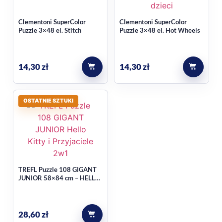
W danych produktu wskazano wiek dziecka 3+, więc zestaw
jest przeznaczony dla najmłodszych użytkowników.
Clementoni SuperColor
Clementoni SuperColor
Puzzle 3×48 el. Stitch
Puzzle 3×48 el. Hot Wheels
Czy puzzle mają tylko jedną
funkcję?
14,30
zł
14,30
zł
Nie, to zestaw 2w1: z jednej strony dziecko układa puzzle, a z
drugiej może korzystać z kolorowanki.
OSTATNIE SZTUKI
Jeśli szukasz więcej podobnych układanek, sprawdź też
kategorię
Puzzle
.
TREFL Puzzle 108 GIGANT
JUNIOR 58×84 cm – HELLO
KITTY i PRZYJACIELE – 2w1
28,60
zł