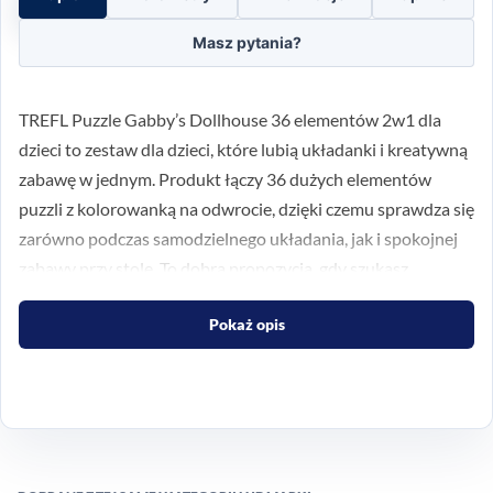
Masz pytania?
TREFL Puzzle Gabby’s Dollhouse 36 elementów 2w1 dla
dzieci to zestaw dla dzieci, które lubią układanki i kreatywną
zabawę w jednym. Produkt łączy 36 dużych elementów
puzzli z kolorowanką na odwrocie, dzięki czemu sprawdza się
zarówno podczas samodzielnego układania, jak i spokojnej
zabawy przy stole. To dobra propozycja, gdy szukasz
prezentu lub aktywności wspierającej codzienne zajęcie
Pokaż opis
dziecka w domu.
Układanka i kolorowanka w
jednym zestawie
Zestaw 2w1 pozwala dziecku najpierw ułożyć obrazek z