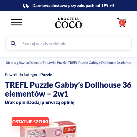
0
Strona główna
›
Dziecko
›
Zabawki
›
Puzzle
›
TREFL Puzzle Gabby’s Dollhouse 36 elementó
Powrót do kategorii:
Puzzle
TREFL Puzzle Gabby’s Dollhouse 36
elementów – 2w1
Brak opinii
Dodaj pierwszą opinię
OSTATNIE SZTUKI