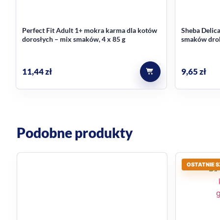
Perfect Fit Adult 1+ mokra karma dla kotów
Sheba Delica
dorosłych – mix smaków, 4 x 85 g
smaków drob
Karma dla k
11,44
zł
9,65
zł
Podobne produkty
OSTATNIE S