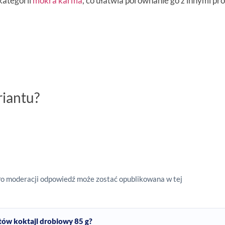
 kategorii
mokra karma
, co ułatwia porównanie go z innymi p
riantu?
Po moderacji odpowiedź może zostać opublikowana w tej
tów koktajl drobiowy 85 g?