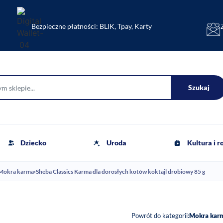
Bezpieczne płatności: BLIK, Tpay, Karty
Szukaj
Dziecko
Uroda
Kultura i 
Mokra karma
›
Sheba Classics Karma dla dorosłych kotów koktajl drobiowy 85 g
Powrót do kategorii:
Mokra kar