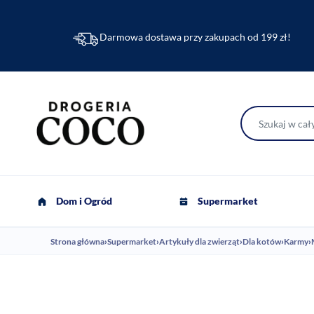
Darmowa dostawa przy zakupach od 199 zł!
Dom i Ogród
Supermarket
Strona główna
›
Supermarket
›
Artykuły dla zwierząt
›
Dla kotów
›
Karmy
›