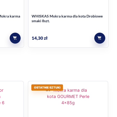
 Mokra karma
WHISKAS Mokra karma dla kota Drobiowe
smaki 8szt.
14,30
zł
OSTATNIE SZTUKI