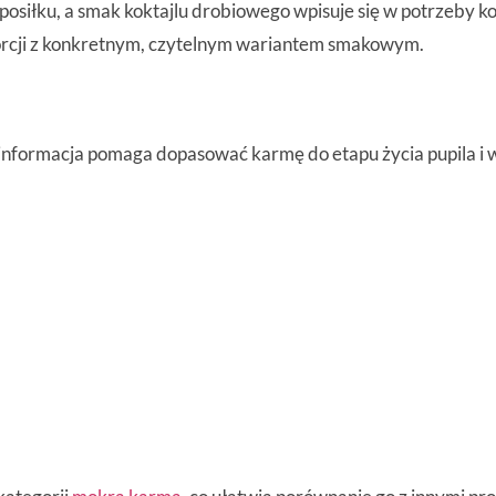
osiłku, a smak koktajlu drobiowego wpisuje się w potrzeby k
orcji z konkretnym, czytelnym wariantem smakowym.
a informacja pomaga dopasować karmę do etapu życia pupila i