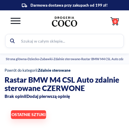
0
Strona główna
›
Dziecko
›
Zabawki
›
Zdalnie sterowane
›
Rastar BMW M4 CSL Auto zdaln
Powrót do kategorii:
Zdalnie sterowane
Rastar BMW M4 CSL Auto zdalnie
sterowane CZERWONE
Brak opinii
Dodaj pierwszą opinię
OSTATNIE SZTUKI