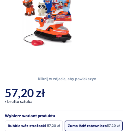
57,20
zł
/ brutto sztuka
Wybierz wariant produktu
Rubble wóz strażacki
57,20
zł
Zuma łódź ratownicza
57,20
zł