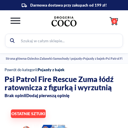
0
Strona główna
›
Dziecko
›
Zabawki
›
Samochody i pojazdy
›
Pojazdy z bajek
›
Psi Patrol Fire
Powrót do kategorii:
Pojazdy z bajek
Psi Patrol Fire Rescue Zuma łódź
ratownicza z figurką i wyrzutnią
Brak opinii
Dodaj pierwszą opinię
OSTATNIE SZTUKI