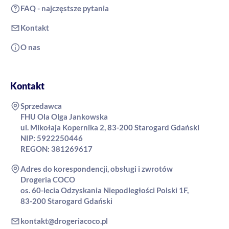
FAQ - najczęstsze pytania
Kontakt
O nas
Kontakt
Sprzedawca
FHU Ola Olga Jankowska
ul. Mikołaja Kopernika 2, 83-200 Starogard Gdański
NIP: 5922250446
REGON: 381269617
Adres do korespondencji, obsługi i zwrotów
Drogeria COCO
os. 60-lecia Odzyskania Niepodległości Polski 1F,
83-200 Starogard Gdański
kontakt@drogeriacoco.pl