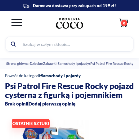
0
Strona główna
›
Dziecko
›
Zabawki
›
Samochody i pojazdy
›
Psi Patrol Fire Rescue Rocky poj
Powrót do kategorii:
Samochody i pojazdy
Psi Patrol Fire Rescue Rocky pojazd
cysterna z figurką i pojemnikiem
Brak opinii
Dodaj pierwszą opinię
OSTATNIE SZTUKI