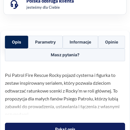
Polska obsługa klienta
jesteśmy dla Ciebie
Opis
Parametry
Informacje
Opinie
Masz pytania?
Psi Patrol Fire Rescue Rocky pojazd cysterna i figurka to
zestaw inspirowany serialem, który pozwala dzieciom
odtwarzać ratunkowe scenki z Rocky’m w roli głównej. To
propozycja dla małych fanów Psiego Patrolu, którzy lubią
zabawki do prowadzenia, ustawiania i łączenia z własnymi
przygodami.
Pojazd cysterny z ruchem na
Pokaż opis