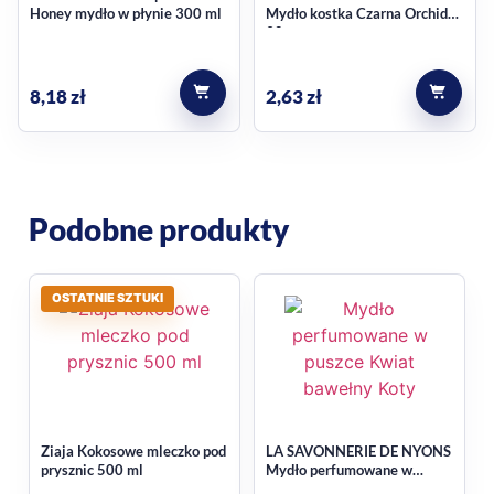
Honey mydło w płynie 300 ml
Mydło kostka Czarna Orchidea
odpowiednie do regularnego stosowania przez całą
90g
rodzinę,
łagodna formuła nastawiona na komfort skóry,
8,18
zł
2,63
zł
praktyczny wybór do łazienki lub kuchni.
Jak dopasować ten produkt
do swoich potrzeb
Podobne produkty
Jeśli porównujesz mydła w płynie pod kątem codziennego
użycia, zwróć uwagę na prostotę dozowania, pojemność i
OSTATNIE SZTUKI
komfort mycia. Ten wariant łączy te elementy w jednym
produkcie, dlatego sprawdzi się tam, gdzie liczy się szybkie i
higieniczne korzystanie przez wielu domowników. Zobacz
też kategorię
Mydła
.
Najczęstsze pytania
Ziaja Kokosowe mleczko pod
LA SAVONNERIE DE NYONS
prysznic 500 ml
Mydło perfumowane w
puszce, Kwiat bawełny, Koty