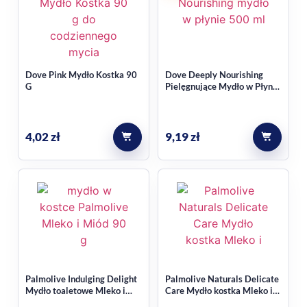
Dove Pink Mydło Kostka 90
Dove Deeply Nourishing
G
Pielęgnujące Mydło w Płynie
Zapas 500ML
4,02
zł
9,19
zł
Palmolive Indulging Delight
Palmolive Naturals Delicate
Mydło toaletowe Mleko i
Care Mydło kostka Mleko i
Miód kostka 90g
Migał 90g