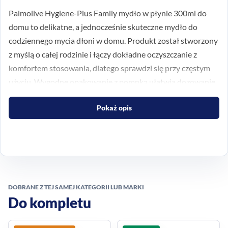
Palmolive Hygiene-Plus Family mydło w płynie 300ml do
domu to delikatne, a jednocześnie skuteczne mydło do
codziennego mycia dłoni w domu. Produkt został stworzony
z myślą o całej rodzinie i łączy dokładne oczyszczanie z
komfortem stosowania, dlatego sprawdzi się przy częstym
użyciu. Wygodne opakowanie z pompką ułatwia dozowanie,
a łagodna formuła wspiera utrzymanie higieny bez zbędnego
Pokaż opis
przesuszenia skóry.
Codzienna higiena dłoni w
praktycznym wydaniu
To propozycja dla osób, które szukają klasycznego mydła w
DOBRANE Z TEJ SAMEJ KATEGORII LUB MARKI
płynie do łazienki lub kuchni. Palmolive Hygiene-Plus Family
Do kompletu
pomaga w codziennym myciu rąk i jest wygodne w
użytkowaniu na co dzień. Jeśli zależy Ci na rozwiązaniu do