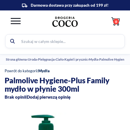
0
Strona główna
›
Uroda
›
Pielęgnacja
›
Ciało
›
Kąpiel i prysznic
›
Mydła
›
Palmolive Hygiene-Pl
Powrót do kategorii:
Mydła
Palmolive Hygiene-Plus Family
mydło w płynie 300ml
Brak opinii
Dodaj pierwszą opinię