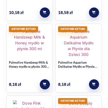
Czy to mydło nadaje się do
codziennego mycia rąk?
10,18
zł
18,58
zł
Tak, opis produktu wskazuje, że zostało stworzone z myślą o
codziennej higienie całej rodziny i regularnym stosowaniu.
OSTATNIE SZTUKI
OSTATNIE SZTUKI
Jakie opakowanie ma ten
produkt?
Produkt ma pojemność 300 ml i wygodną pompkę, która
Palmolive Handzeep Milk &
Palmolive Aquarium
ułatwia dozowanie odpowiedniej ilości mydła.
Honey mydło w płynie 300
Delikatne Mydło w Płynie
ml
dla Dzieci 300ML
8,18
zł
8,18
zł
OSTATNIE SZTUKI