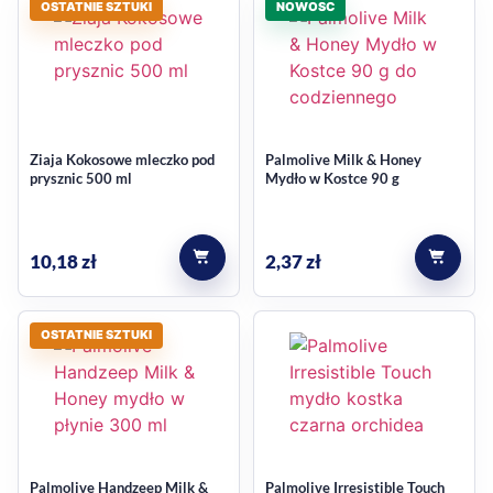
regularnego stosowania dla domowników, ten wariant
OSTATNIE SZTUKI
NOWOSC
dobrze wpisuje się w rutynę higieniczną.
Łagodna formuła do częstego
stosowania
Ziaja Kokosowe mleczko pod
Palmolive Milk & Honey
prysznic 500 ml
Mydło w Kostce 90 g
Formuła Palmolive Soft & Clean została przygotowana tak,
by zapewniać czystość i jednocześnie dbać o komfort skóry
dłoni. Mydło pozostawia ręce miękkie, gładkie i przyjemne w
10,18
zł
2,37
zł
dotyku, co ma znaczenie zwłaszcza wtedy, gdy sięgasz po
produkt wiele razy dziennie.
OSTATNIE SZTUKI
Wygoda w domu i przy
umywalce
mydło w płynie do codziennej higieny rąk,
opakowanie 300 ml z pompką,
Palmolive Handzeep Milk &
Palmolive Irresistible Touch