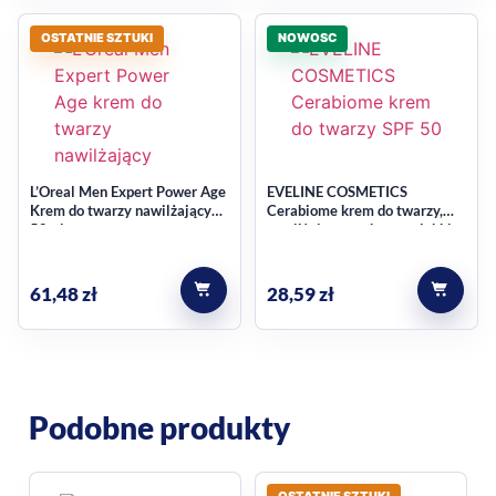
OSTATNIE SZTUKI
NOWOSC
L’Oreal Men Expert Power Age
EVELINE COSMETICS
Krem do twarzy nawilżający
Cerabiome krem do twarzy,
50ml
nawilżająco - ochronny, lekki,
SPF 50, 30 ml
61,48
zł
28,59
zł
Podobne produkty