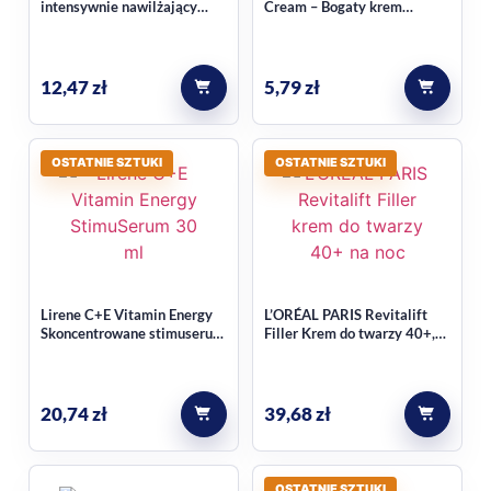
intensywnie nawilżający
Cream – Bogaty krem
200ml
odżywczy do twarzy i ciała
(75 ml)
12,47
zł
5,79
zł
OSTATNIE SZTUKI
OSTATNIE SZTUKI
Lirene C+E Vitamin Energy
L’ORÉAL PARIS Revitalift
Skoncentrowane stimuserum
Filler Krem do twarzy 40+,
witaminy C E 30 ml
na noc 50ml
20,74
zł
39,68
zł
OSTATNIE SZTUKI