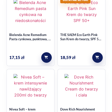
OSTATNIE SZTUKI
Bielenda Acne Remedium
THE SAEM Eco Earth Pink
Pasta cynkowa, punktowa, na
Sun Krem do twarzy, SPF 50+
niedoskonałości 15g
PA++++ 50ml
17,15
zł
18,59
zł
Nivea Soft – krem
Dove Rich Nourishment