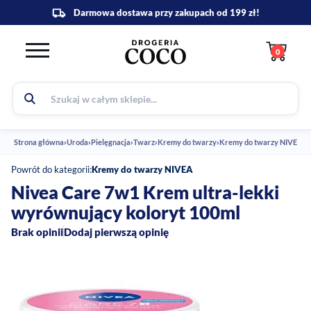
0
Strona główna
›
Uroda
›
Pielęgnacja
›
Twarz
›
Kremy do twarzy
›
Kremy do twarzy NIVEA
›
N
Powrót do kategorii:
Kremy do twarzy NIVEA
Nivea Care 7w1 Krem ultra-lekki
wyrównujący koloryt 100ml
Brak opinii
Dodaj pierwszą opinię