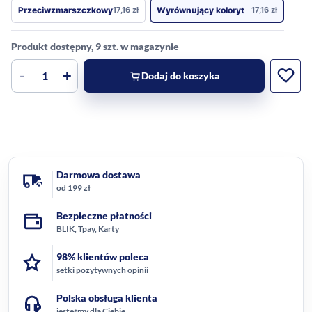
Przeciwzmarszczkowy
17,16
zł
Wyrównujący koloryt
17,16
zł
Produkt dostępny, 9 szt. w magazynie
-
+
Dodaj do koszyka
Darmowa dostawa
od 199 zł
Bezpieczne płatności
BLIK, Tpay, Karty
98% klientów poleca
setki pozytywnych opinii
Polska obsługa klienta
jesteśmy dla Ciebie