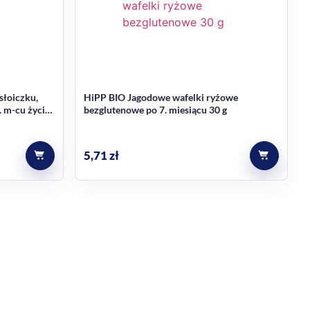
riant BIO, w opakowaniu 550 g. Dla osób
u, a podobne produkty znajdziesz również w kategorii
słoiczku,
HiPP BIO Jagodowe wafelki ryżowe
. m-cu życia
bezglutenowe po 7. miesiącu 30 g
5,71
zł
i witaminy A, C i D.