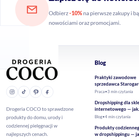
Odbierz
-10%
na pierwsze zakupy i bą
nowościami oraz promocjami.
Blog
Praktyki zawodowe
sprzedawca Staroga
Gdański – Drogeria
Praca
•
3 min czytania
Dropshipping dla skl
Drogeria COCO to sprawdzone
internetowego — jak
rozszerzyć ofertę o 
produkty do domu, urody i
Blog
•
4 min czytania
drogeryjne?
codziennej pielęgnacji w
Produkty codzienne
najlepszych cenach.
w dropshippingu — j