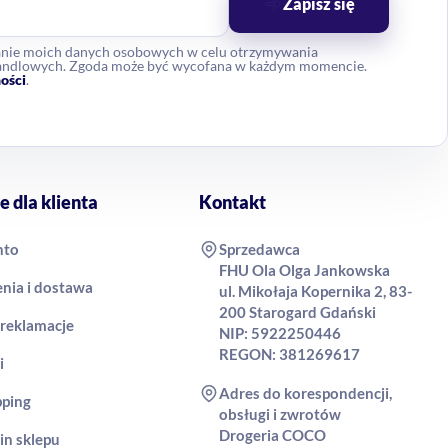
Zapisz się
anie moich danych osobowych w celu otrzymywania
 handlowych. Zgoda może być wycofana w każdym momencie.
ości
.
e dla klienta
Kontakt
nto
Sprzedawca
FHU Ola Olga Jankowska
nia i dostawa
ul. Mikołaja Kopernika 2, 83-
200 Starogard Gdański
 reklamacje
NIP: 5922250446
REGON: 381269617
i
Adres do korespondencji,
pping
obsługi i zwrotów
Drogeria COCO
in sklepu