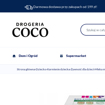
Darmowa dostawa przy zakupach od 199 zł!
Dom i Ogród
Supermarket
Strona główna
›
Dziecko
›
Karmienie dziecka
›
Żywność dla dzieci
›
Mleka 