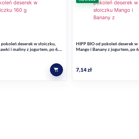
 z komunikacją opartą na konkretach: to mleko następne, wa
także to, że marka HiPP jest dostępna w osobnej sekcji sklep
 pokoleń deserek w słoiczku,
HIPP BIO od pokoleń deserek w 
kawki i maliny z jogurtem, po 6.
Mango i Banany z jogurtem, po 6
kt?
60 g
160 g
u życia, jako mleko następne.
7,14
zł
niono w opisie?
S), PROBIOTIK® (L. fermentum), Metafolin® oraz DHA, ALA 