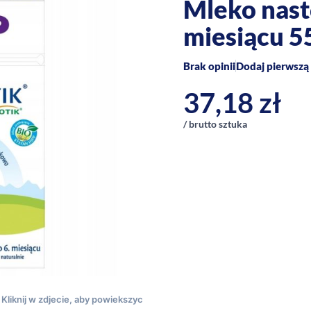
Mleko nast
miesiącu 5
Brak opinii
Dodaj pierwszą 
37,18
zł
/ brutto sztuka