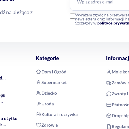
dź na bieżąco z
Wyrażam zgodę na przetwarz
newslettera oraz informacji
Szczegóły w
polityce prywatn
Kategorie
Informacj
Dom i Ogród
Moje ko
rd
Supermarket
Zamówie
 COCO
Dziecko
Zwroty i
epu
Uroda
Płatnośc
produkty
Kultura i rozrywka
Dropshi
go użytku
ak
Zdrowie
Regulam