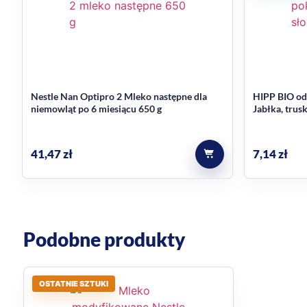
HiPP 2 BIO COMBIOTIK łączy czytelny profil produktu
porównujących produkty w tej kategorii ważne będzie 
mleka modyfikowane
.
Najczęstsze pytania
Nestle Nan Optipro 2 Mleko następne dla
HIPP BIO od
niemowląt po 6 miesiącu 650 g
Jabłka, trus
Dla jakiego wieku jest ten produ
m-cu zycia 1
Produkt jest przeznaczony dla niemowląt po 6. miesiąc
41,47
zł
7,14
zł
Jakie elementy receptury wyróż
W kontekście produktu wymieniono PRAEBIOTIK® (GO
Podobne produkty
OSTATNIE SZTUKI