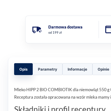
Darmowa dostawa
od 199 zł
Opis
Parametry
Informacje
Opinie
Mleko HIPP 2 BIO COMBIOTIK dla niemowląt 550 g to e
Receptura została opracowana na wzór mleka mamy i 
Składniki i profil receptury