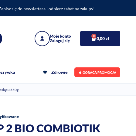
Zapisz się do newslettera i odbierz rabat na zakupy!
0
0,00
zł
rozrywka
Zdrowie
GORĄCA PROMOCJA
esiącu 550g
yfikowane
P 2 BIO COMBIOTIK