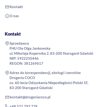
Kontakt
O nas
Kontakt
Sprzedawca
FHU Ola Olga Jankowska
ul. Mikołaja Kopernika 2, 83-200 Starogard Gdański
NIP: 5922250446
REGON: 381269617
Adres do korespondencji, obsługi i zwrotów
Drogeria COCO
os. 60-lecia Odzyskania Niepodległości Polski 1F,
83-200 Starogard Gdański
kontakt@drogeriacoco.pl
+48 571 793 778