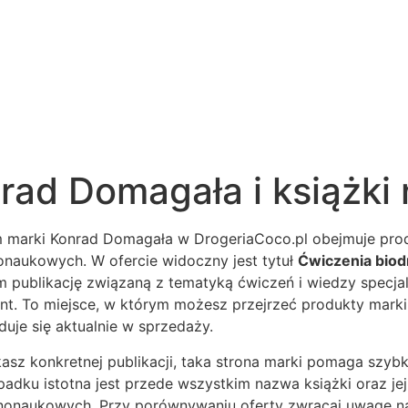
rad Domagała i książki
 marki Konrad Domagała w DrogeriaCoco.pl obejmuje prod
onaukowych. W ofercie widoczny jest tytuł
Ćwiczenia biod
 publikację związaną z tematyką ćwiczeń i wiedzy specjali
t. To miejsce, w którym możesz przejrzeć produkty marki 
jduje się aktualnie w sprzedaży.
kasz konkretnej publikacji, taka strona marki pomaga szy
adku istotna jest przede wszystkim nazwa książki oraz je
nonaukowych. Przy porównywaniu oferty zwracaj uwagę na te