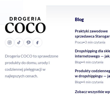
Blog
Praktyki zawodowe
sprzedawca Staroga
Gdański – Drogeria
Praca
•
3 min czytania
Dropshipping dla skl
Drogeria COCO to sprawdzone
internetowego — jak
rozszerzyć ofertę o 
produkty do domu, urody i
Blog
•
4 min czytania
drogeryjne?
codziennej pielęgnacji w
Produkty codzienne
najlepszych cenach.
w dropshippingu — j
budować ofertę?
Blog
•
4 min czytania
Zobacz wszystkie wp