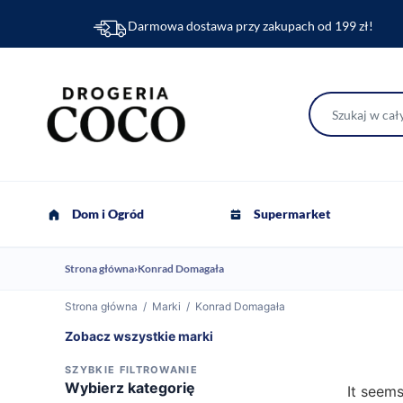
Darmowa dostawa przy zakupach od 199 zł!
Dom i Ogród
Supermarket
Strona główna
›
Konrad Domagała
Strona główna
/
Marki
/
Konrad Domagała
Zobacz wszystkie marki
SZYBKIE FILTROWANIE
Wybierz kategorię
It seems