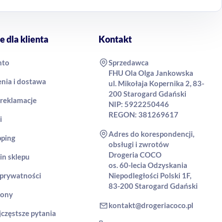
e dla klienta
Kontakt
nto
Sprzedawca
FHU Ola Olga Jankowska
nia i dostawa
ul. Mikołaja Kopernika 2, 83-
200 Starogard Gdański
 reklamacje
NIP: 5922250446
REGON: 381269617
i
Adres do korespondencji,
pping
obsługi i zwrotów
Drogeria COCO
in sklepu
os. 60-lecia Odzyskania
 prywatności
Niepodległości Polski 1F,
83-200 Starogard Gdański
rony
kontakt@drogeriacoco.pl
jczęstsze pytania