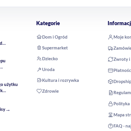
Kategorie
Informacj
Dom i Ogród
Moje ko
rd
Supermarket
Zamówie
 COCO
Dziecko
Zwroty i
epu
Uroda
Płatnośc
produkty
Kultura i rozrywka
Dropshi
go użytku
ak
Zdrowie
Regulam
Polityka
→
isy
Mapa st
FAQ - na