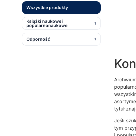
Wszystkie produkty
Książki naukowe i
1
popularnonaukowe
Odporność
1
Kon
Archwium
popularn
wszystkim
asortymen
tytuł zna
Jeśli szu
tym przyp
i popular