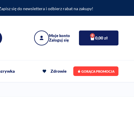
Zapisz się do newslettera i odbierz rabat na zakupy!
0
0,00
zł
rozrywka
Zdrowie
GORĄCA PROMOCJA