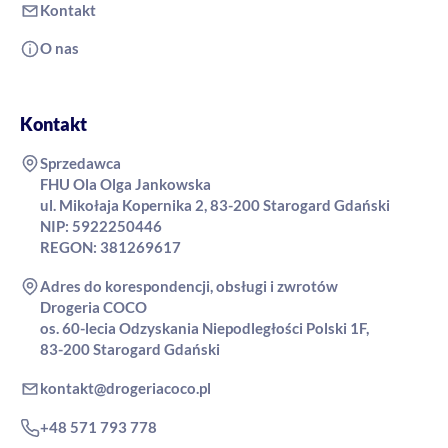
Kontakt
O nas
Kontakt
Sprzedawca
FHU Ola Olga Jankowska
ul. Mikołaja Kopernika 2, 83-200 Starogard Gdański
NIP: 5922250446
REGON: 381269617
Adres do korespondencji, obsługi i zwrotów
Drogeria COCO
os. 60-lecia Odzyskania Niepodległości Polski 1F,
83-200 Starogard Gdański
kontakt@drogeriacoco.pl
+48 571 793 778