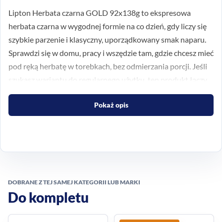
Lipton Herbata czarna GOLD 92x138g to ekspresowa
herbata czarna w wygodnej formie na co dzień, gdy liczy się
szybkie parzenie i klasyczny, uporządkowany smak naparu.
Sprawdzi się w domu, pracy i wszędzie tam, gdzie chcesz mieć
pod ręką herbatę w torebkach, bez odmierzania porcji. Jeśli
szukasz wariantu do regularnego użytku, ten produkt łączy
praktyczną formę z eleganckim charakterem marki Lipton.
Pokaż opis
Klasyczna herbata czarna w
wygodnej formie
ekspresowej
To herbata czarna ekspresowa, czyli rozwiązanie stworzone z
DOBRANE Z TEJ SAMEJ KATEGORII LUB MARKI
myślą o codziennym przygotowaniu naparu. Taka forma jest
Do kompletu
wygodna, gdy zależy Ci na prostym sposobie parzenia i
powtarzalnym efekcie w filiżance lub kubku. Produkt ma