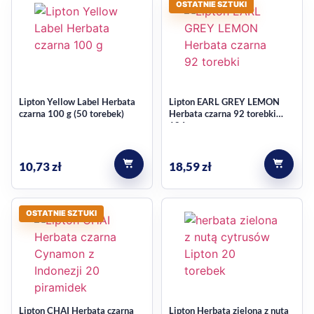
OSTATNIE SZTUKI
nazwę handlową Lipton Gold Tea Herbata czarna 138 g (92
torebki), więc dobrze wpisuje się w zakupy do domowej
szafki lub do biura.
Co wyróżnia ten wariant
Lipton Yellow Label Herbata
Lipton EARL GREY LEMON
czarna 100 g (50 torebek)
Herbata czarna 92 torebki
92 torebki w opakowaniu.
184g
Waga produktu: 138 g.
Forma: ekspresowa.
10,73
zł
18,59
zł
Produkt bez cukru i konserwantów.
Cechy dodatkowe: wegańskie i wegetariańskie.
Smak i zastosowanie na co
OSTATNIE SZTUKI
dzień
Lipton Herbata czarna GOLD 92x138g to propozycja dla
osób, które lubią czarną herbatę jako codzienny napój do
Lipton CHAI Herbata czarna
Lipton Herbata zielona z nutą