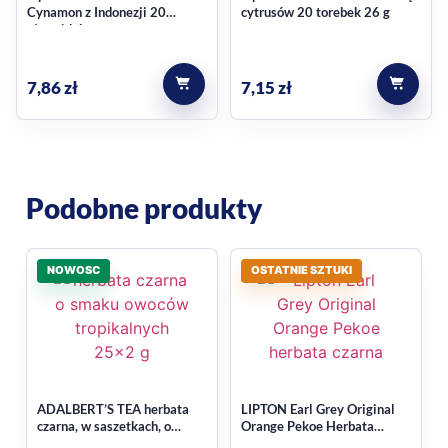
śniadania, popołudnia lub krótkiej przerwy w ciągu dnia.
Cynamon z Indonezji 20
cytrusów 20 torebek 26 g
piramidek
Napar ma złocisty charakter, a sama formuła użytkowa
została oparta o wygodę i prostotę przygotowania. To dobry
7,86
zł
7,15
zł
wybór, jeśli cenisz sprawdzone rozwiązania i chcesz mieć
zapas herbaty na dłużej.
Pochodzenie i informacja o
certyfikacie
Podobne produkty
W danych produktu wskazano kraj pochodzenia: Sri Lanka
NOWOSC
OSTATNIE SZTUKI
oraz certyfikat Rainforest Alliance. To ważne informacje dla
kupujących, którzy zwracają uwagę na pochodzenie i
oznaczenia produktu widoczne na opakowaniu.
Najczęstsze pytania
ADALBERT’S TEA herbata
LIPTON Earl Grey Original
Czy to herbata czarna w
czarna, w saszetkach, o
Orange Pekoe Herbata
smaku owoców tropikalnych
czarna , 100 g