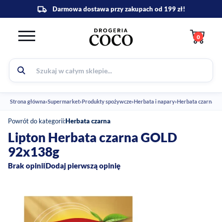
0
Strona główna
›
Supermarket
›
Produkty spożywcze
›
Herbata i napary
›
Herbata czarna
›
Li
Powrót do kategorii:
Herbata czarna
Lipton Herbata czarna GOLD
92x138g
Brak opinii
Dodaj pierwszą opinię