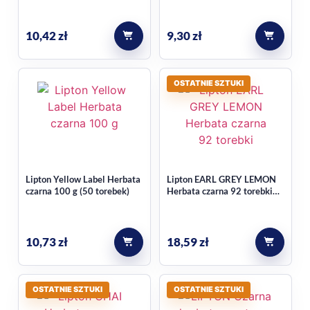
torebkach?
25×2 g
10,42
zł
9,30
zł
Tak, produkt ma formę ekspresową, czyli jest przygotowany
w praktycznych torebkach do szybkiego parzenia.
OSTATNIE SZTUKI
Ile torebek zawiera opakowanie?
W opakowaniu znajduje się 92 torebki, a masa produktu
wynosi 138 g.
Jeśli chcesz porównać inne propozycje z tej samej kategorii,
Lipton Yellow Label Herbata
Lipton EARL GREY LEMON
sprawdź także
herbaty czarne
.
czarna 100 g (50 torebek)
Herbata czarna 92 torebki
184g
10,73
zł
18,59
zł
OSTATNIE SZTUKI
OSTATNIE SZTUKI