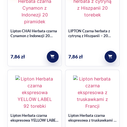
Lipton CHAI Herbata czarna
LIPTON Czarna herbata z
Cynamon z Indonezji 20
cytryną z Hiszpanii – 20
piramidek
torebek
7,86
zł
7,86
zł
Lipton Herbata czarna
Lipton Herbata czarna
ekspresowa YELLOW LABEL
ekspresowa z truskawkami z
92x184g
Francji 20x30g